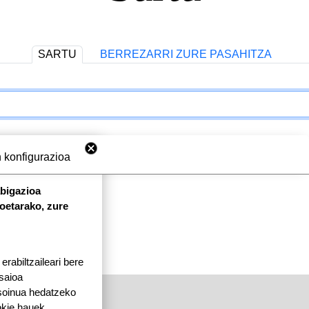
SARTU
BERREZARRI ZURE PASAHITZA
 konfigurazioa
abigazioa
koetarako, zure
rabiltzaileari bere
 saioa
 soinua hedatzeko
okie hauek