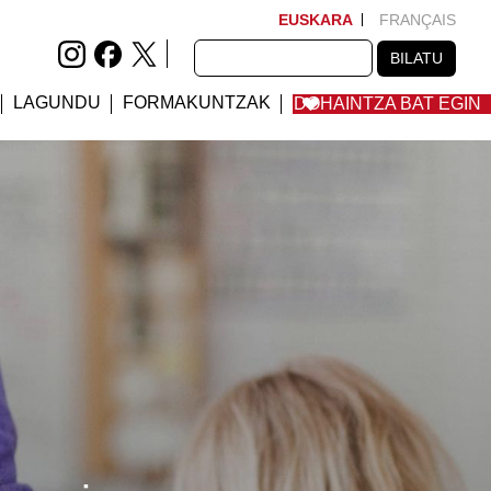
EUSKARA
FRANÇAIS
BILATU
BILATU
LAGUNDU
FORMAKUNTZAK
DOHAINTZA BAT EGIN