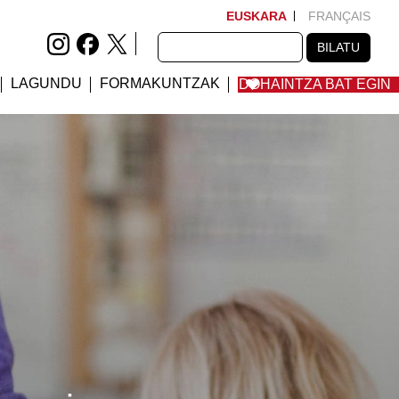
EUSKARA
FRANÇAIS
BILATU
BILATU
LAGUNDU
FORMAKUNTZAK
DOHAINTZA BAT EGIN