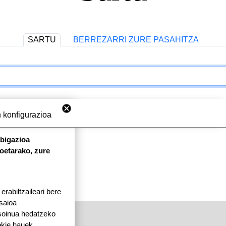
SARTU
BERREZARRI ZURE PASAHITZA
 konfigurazioa
abigazioa
koetarako, zure
rabiltzaileari bere
 saioa
 soinua hedatzeko
okie hauek