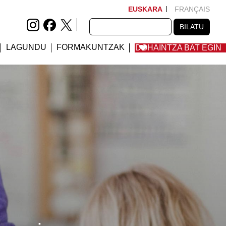
EUSKARA
FRANÇAIS
BILATU
BILATU
LAGUNDU
FORMAKUNTZAK
DOHAINTZA BAT EGIN