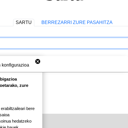
SARTU
BERREZARRI ZURE PASAHITZA
 konfigurazioa
abigazioa
koetarako, zure
rabiltzaileari bere
 saioa
 soinua hedatzeko
okie hauek