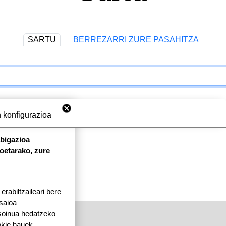
SARTU
BERREZARRI ZURE PASAHITZA
 konfigurazioa
abigazioa
koetarako, zure
rabiltzaileari bere
 saioa
 soinua hedatzeko
okie hauek