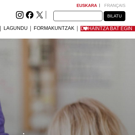
EUSKARA
FRANÇAIS
BILATU
BILATU
LAGUNDU
FORMAKUNTZAK
DOHAINTZA BAT EGIN