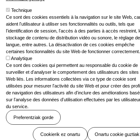
Pouponniere
Bidea, 64250
Technique
KANBO
Ce sont des cookies essentiels à la navigation sur le site Web, car
T: 05 59 52 49
aident l'utilisateur à utiliser ses fonctionnalités ou outils, tels que
24 | F: 05 59
Webgune hau Ikastolen Elkarteak garatu 
l'identification de session, l'accès à des parties à accès restreint, l
52 88 87
stockage de contenu de distribution vidéo ou sonore, le réglage de
langue, entre autres. La désactivation de ces cookies empêche
Sarean
certaines fonctionnalités du site Web de fonctionner correctement.
Analytique
Ce sont des cookies qui permettent au responsable du cookie de
surveiller et d'analyser le comportement des utilisateurs des sites
Web liés. Les informations collectées via ce type de cookie sont
Menu Pied de page
Contact
Politique de confidentialité
utilisées pour mesurer l'activité du site Web et pour créer des profi
Politique relative aux cookies
de navigation des utilisateurs afin d'inclure des améliorations bas
© SEASKA | Eskubide guztiak bere esku
sur l'analyse des données d'utilisation effectuées par les utilisateu
du service.
Preferentziak gorde
Baimenak ezeztatu
Cookierik ez onartu
Onartu cookie guztiak