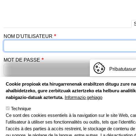
Onglets principaux
NOM D'UTILISATEUR
MOT DE PASSE
Pribatutasun
Cookie propioak eta hirugarrenenak erabiltzen ditugu zure n
Se connecter
ahalbidetzeko, gure zerbitzuak aztertzeko eta helburu analiti
nabigazio-datuak aztertuta.
Informazio gehiago
Technique
Ce sont des cookies essentiels à la navigation sur le site Web, car 
l'utilisateur à utiliser ses fonctionnalités ou outils, tels que l'identif
l'accès à des parties à accès restreint, le stockage de contenu de 
ou sonore, le réglage de la langue, entre autres. La désactivation