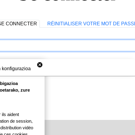
SE CONNECTER
RÉINITIALISER VOTRE MOT DE PASS
 konfigurazioa
abigazioa
koetarako, zure
ils aident
ication de session,
distribution vidéo
 de ces cookies