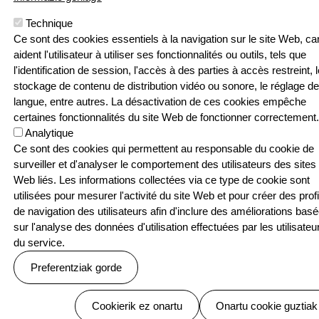
Pouponniere
Bidea, 64250
Technique
KANBO
Ce sont des cookies essentiels à la navigation sur le site Web, car
T: 05 59 52 49
aident l'utilisateur à utiliser ses fonctionnalités ou outils, tels que
24 | F: 05 59
Webgune hau Ikastolen Elkarteak garatu 
l'identification de session, l'accès à des parties à accès restreint, l
52 88 87
stockage de contenu de distribution vidéo ou sonore, le réglage de
langue, entre autres. La désactivation de ces cookies empêche
Sarean
certaines fonctionnalités du site Web de fonctionner correctement.
Analytique
Ce sont des cookies qui permettent au responsable du cookie de
surveiller et d'analyser le comportement des utilisateurs des sites
Web liés. Les informations collectées via ce type de cookie sont
Menu Pied de page
Contact
Politique de confidentialité
utilisées pour mesurer l'activité du site Web et pour créer des profi
Politique relative aux cookies
de navigation des utilisateurs afin d'inclure des améliorations bas
© SEASKA | Eskubide guztiak bere esku
sur l'analyse des données d'utilisation effectuées par les utilisateu
du service.
Preferentziak gorde
Baimenak ezeztatu
Cookierik ez onartu
Onartu cookie guztiak