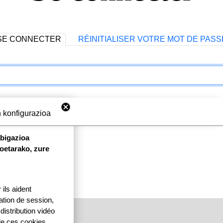
SE CONNECTER
RÉINITIALISER VOTRE MOT DE PASS
 konfigurazioa
abigazioa
koetarako, zure
ils aident
ication de session,
distribution vidéo
 de ces cookies