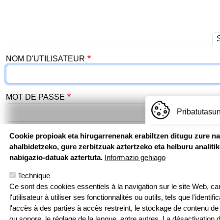
Onglets principaux
NOM D'UTILISATEUR
MOT DE PASSE
Pribatutasun
Cookie propioak eta hirugarrenenak erabiltzen ditugu zure n
Se connecter
ahalbidetzeko, gure zerbitzuak aztertzeko eta helburu analiti
nabigazio-datuak aztertuta.
Informazio gehiago
Technique
Ce sont des cookies essentiels à la navigation sur le site Web, car 
l'utilisateur à utiliser ses fonctionnalités ou outils, tels que l'identif
l'accès à des parties à accès restreint, le stockage de contenu de 
ou sonore, le réglage de la langue, entre autres. La désactivation