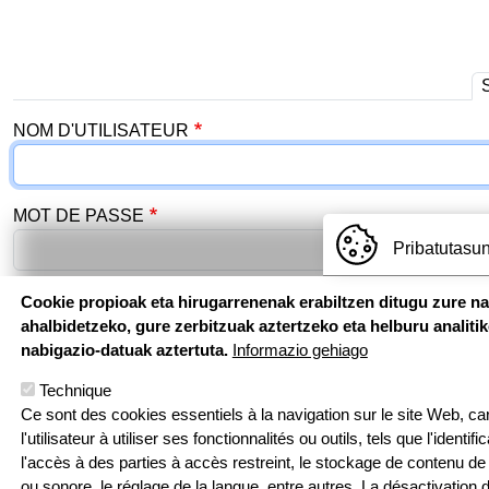
Onglets principaux
NOM D'UTILISATEUR
MOT DE PASSE
Pribatutasun
Cookie propioak eta hirugarrenenak erabiltzen ditugu zure n
Se connecter
ahalbidetzeko, gure zerbitzuak aztertzeko eta helburu analiti
nabigazio-datuak aztertuta.
Informazio gehiago
Technique
Ce sont des cookies essentiels à la navigation sur le site Web, car 
l'utilisateur à utiliser ses fonctionnalités ou outils, tels que l'identif
l'accès à des parties à accès restreint, le stockage de contenu de 
ou sonore, le réglage de la langue, entre autres. La désactivation