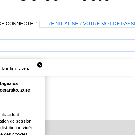
SE CONNECTER
RÉINITIALISER VOTRE MOT DE PASS
 konfigurazioa
abigazioa
koetarako, zure
ils aident
ication de session,
distribution vidéo
 de ces cookies