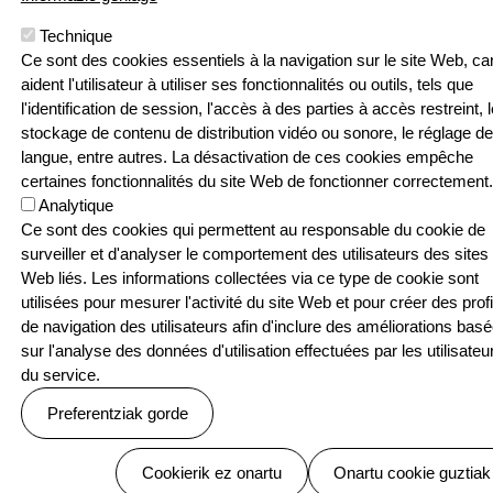
Pouponniere
Bidea, 64250
Technique
KANBO
Ce sont des cookies essentiels à la navigation sur le site Web, car
T: 05 59 52 49
aident l'utilisateur à utiliser ses fonctionnalités ou outils, tels que
24 | F: 05 59
Webgune hau Ikastolen Elkarteak garatu 
l'identification de session, l'accès à des parties à accès restreint, l
52 88 87
stockage de contenu de distribution vidéo ou sonore, le réglage de
langue, entre autres. La désactivation de ces cookies empêche
Sarean
certaines fonctionnalités du site Web de fonctionner correctement.
Analytique
Ce sont des cookies qui permettent au responsable du cookie de
surveiller et d'analyser le comportement des utilisateurs des sites
Web liés. Les informations collectées via ce type de cookie sont
Menu Pied de page
Contact
Politique de confidentialité
utilisées pour mesurer l'activité du site Web et pour créer des profi
Politique relative aux cookies
de navigation des utilisateurs afin d'inclure des améliorations bas
© SEASKA | Eskubide guztiak bere esku
sur l'analyse des données d'utilisation effectuées par les utilisateu
du service.
Preferentziak gorde
Baimenak ezeztatu
Cookierik ez onartu
Onartu cookie guztiak