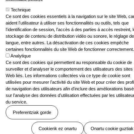
Pouponniere
Bidea, 64250
Technique
KANBO
Ce sont des cookies essentiels à la navigation sur le site Web, car
T: 05 59 52 49
aident l'utilisateur à utiliser ses fonctionnalités ou outils, tels que
24 | F: 05 59
Webgune hau Ikastolen Elkarteak garatu 
l'identification de session, l'accès à des parties à accès restreint, l
52 88 87
stockage de contenu de distribution vidéo ou sonore, le réglage de
langue, entre autres. La désactivation de ces cookies empêche
Sarean
certaines fonctionnalités du site Web de fonctionner correctement.
Analytique
Ce sont des cookies qui permettent au responsable du cookie de
surveiller et d'analyser le comportement des utilisateurs des sites
Web liés. Les informations collectées via ce type de cookie sont
Menu Pied de page
Contact
Politique de confidentialité
utilisées pour mesurer l'activité du site Web et pour créer des profi
Politique relative aux cookies
de navigation des utilisateurs afin d'inclure des améliorations bas
© SEASKA | Eskubide guztiak bere esku
sur l'analyse des données d'utilisation effectuées par les utilisateu
du service.
Preferentziak gorde
Baimenak ezeztatu
Cookierik ez onartu
Onartu cookie guztiak