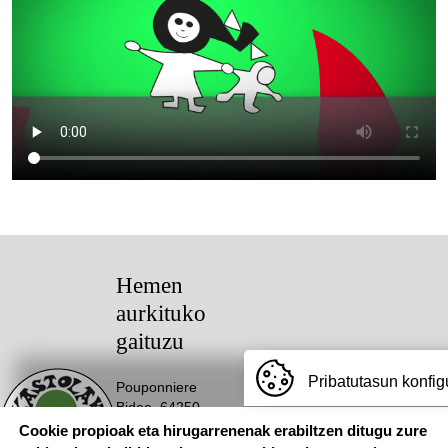
Hemen
aurkituko
gaituzu
Pribatutasun konfig
Pouponniere
Bidea, 64250
KANBO
Cookie propioak eta hirugarrenenak erabiltzen ditugu zure
T: 05 59 52 49