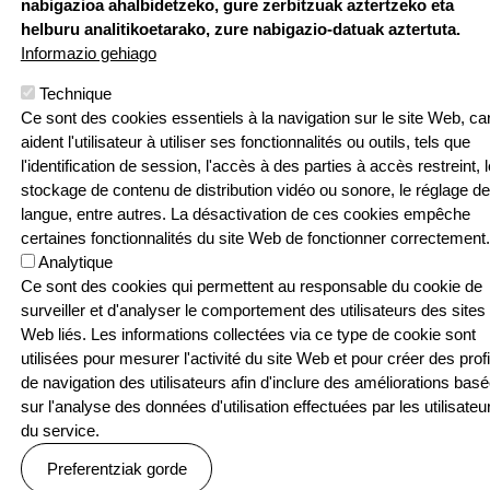
nabigazioa ahalbidetzeko, gure zerbitzuak aztertzeko eta
24 | F: 05 59
Webgune hau Ikastolen Elkarteak garatu 
helburu analitikoetarako, zure nabigazio-datuak aztertuta.
52 88 87
Informazio gehiago
Sarean
Technique
Ce sont des cookies essentiels à la navigation sur le site Web, car
aident l'utilisateur à utiliser ses fonctionnalités ou outils, tels que
l'identification de session, l'accès à des parties à accès restreint, l
stockage de contenu de distribution vidéo ou sonore, le réglage de
Menu Pied de page
Contact
Politique de confidentialité
langue, entre autres. La désactivation de ces cookies empêche
Politique relative aux cookies
certaines fonctionnalités du site Web de fonctionner correctement.
Analytique
© SEASKA | Eskubide guztiak bere esku
Ce sont des cookies qui permettent au responsable du cookie de
surveiller et d'analyser le comportement des utilisateurs des sites
Web liés. Les informations collectées via ce type de cookie sont
utilisées pour mesurer l'activité du site Web et pour créer des profi
de navigation des utilisateurs afin d'inclure des améliorations bas
sur l'analyse des données d'utilisation effectuées par les utilisateu
du service.
Preferentziak gorde