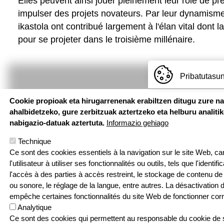
Elles peuvent ainsi jouer pleinement leur rôle de pr
impulser des projets novateurs. Par leur dynamisme e
ikastola ont contribué largement à l'élan vital dont
pour se projeter dans le troisième millénaire.
Pribatutasun
Cookie propioak eta hirugarrenenak erabiltzen ditugu zure n
ahalbidetzeko, gure zerbitzuak aztertzeko eta helburu analiti
nabigazio-datuak aztertuta.
Informazio gehiago
Technique
Ce sont des cookies essentiels à la navigation sur le site Web, car 
l'utilisateur à utiliser ses fonctionnalités ou outils, tels que l'identif
l'accès à des parties à accès restreint, le stockage de contenu de 
Hemen au
ou sonore, le réglage de la langue, entre autres. La désactivation
empêche certaines fonctionnalités du site Web de fonctionner cor
Analytique
Pouponniere Bi
Ce sont des cookies qui permettent au responsable du cookie de su