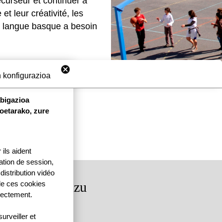
écurseur et continuer à
t leur créativité, les
 la langue basque a besoin
 konfigurazioa
abigazioa
koetarako, zure
ils aident
ication de session,
distribution vidéo
rkituko gaituzu
 de ces cookies
rectement.
dea, 64250 KANBO
rveiller et