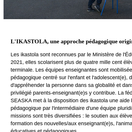
L'IKASTOLA, une approche pédagogique origi
Les ikastola sont reconnues par le Ministère de l'É
2021, elles scolarisent plus de quatre mille cent élè
terminale. Les équipes enseignantes sont mobilisée
pédagogique centré sur l'enfant et l'adolescent(e),
d'appréhender la personne dans sa globalité et dans 
privilégié parents-enseignant(e)s y contribue. La fé
SEASKA met à la disposition des ikastola une aide l
pédagogique par l'intermédiaire d'une équipe pluridis
missions sont très diversifiées : le soutien aux élèves
formation des nouvelles/aux enseignant(e)s, l'animati
éducatives et pédagogiques.