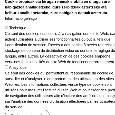
Cookie propioak eta hirugarrenenak erabiltzen ditugu zure
Sarean
nabigazioa ahalbidetzeko, gure zerbitzuak aztertzeko eta
helburu analitikoetarako, zure nabigazio-datuak aztertuta.
Informazio gehiago
Technique
Menu Pied de page
Contact
Politique de confidentialité
Ce sont des cookies essentiels à la navigation sur le site Web, car
aident l'utilisateur à utiliser ses fonctionnalités ou outils, tels que
Politique relative aux cookies
l'identification de session, l'accès à des parties à accès restreint, l
© SEASKA | Eskubide guztiak bere esku
stockage de contenu de distribution vidéo ou sonore, le réglage de
langue, entre autres. La désactivation de ces cookies empêche
certaines fonctionnalités du site Web de fonctionner correctement.
Analytique
Ce sont des cookies qui permettent au responsable du cookie de
surveiller et d'analyser le comportement des utilisateurs des sites
Web liés. Les informations collectées via ce type de cookie sont
utilisées pour mesurer l'activité du site Web et pour créer des profi
de navigation des utilisateurs afin d'inclure des améliorations bas
sur l'analyse des données d'utilisation effectuées par les utilisateu
du service.