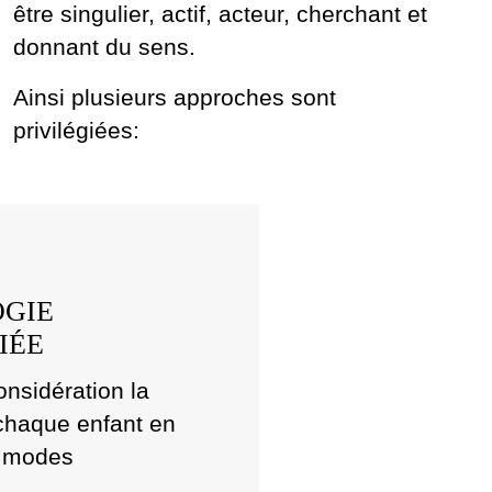
être singulier, actif, acteur, cherchant et
donnant du sens.
Ainsi plusieurs approches sont
privilégiées:
OGIE
IÉE
onsidération la
 chaque enfant en
es modes