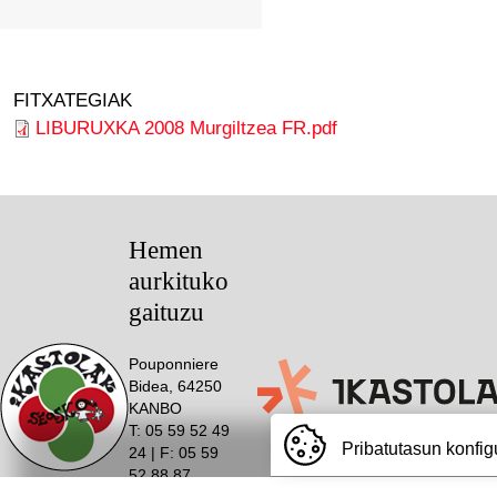
FITXATEGIAK
LIBURUXKA 2008 Murgiltzea FR.pdf
Hemen
aurkituko
gaituzu
Pouponniere
Bidea, 64250
KANBO
T: 05 59 52 49
Pribatutasun konfig
24 | F: 05 59
Webgune hau Ikastolen Elkarteak garatu 
52 88 87