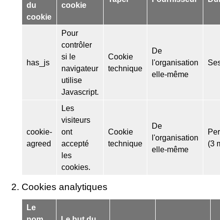
du
cookie
cookie
Pour
contrôler
De
si le
Cookie
has_js
l'organisation
Ses
navigateur
technique
elle-même
utilise
Javascript.
Les
visiteurs
De
cookie-
ont
Cookie
Pe
l'organisation
agreed
accepté
technique
(3 
elle-même
les
cookies.
Cookies analytiques
Le
nom
Le but du