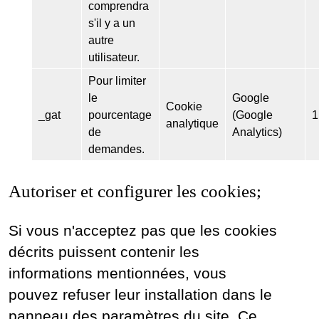
comprendra
s'il y a un
autre
utilisateur.
Pour limiter
le
Google
Cookie
_gat
pourcentage
(Google
1
analytique
de
Analytics)
demandes.
Autoriser et configurer les cookies;
Si vous n'acceptez pas que les cookies
décrits puissent contenir les
informations mentionnées, vous
pouvez refuser leur installation dans le
panneau des paramètres du site. Ce