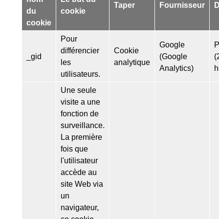
Taper
Fournisseur
D
du
cookie
cookie
Pour
Google
P
différencier
Cookie
_gid
(Google
(
les
analytique
Analytics)
h
utilisateurs.
Une seule
visite a une
fonction de
surveillance.
La première
fois que
l'utilisateur
accède au
site Web via
un
navigateur,
ce cookie