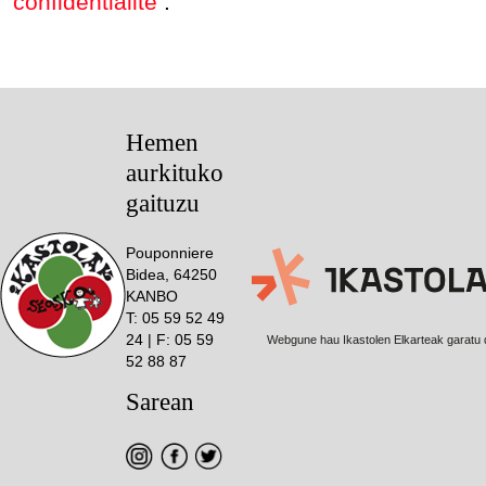
confidentialité
.
Hemen
aurkituko
gaituzu
Pouponniere
Bidea, 64250
KANBO
T: 05 59 52 49
24 | F: 05 59
Webgune hau Ikastolen Elkarteak garatu 
52 88 87
Sarean