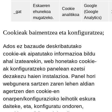
Eskaeren
Google
Cookie
_gat
ehunekoa
(Google
analitikoa
mugatzeko.
Analytics)
Cookieak baimentzea eta konfiguratzea;
Ados ez bazaude deskribatutako
cookie-ek aipatutako informazioa bildu
ahal izatearekin, web honetako cookie-
ak konfiguratzeko panelean ezetsi
dezakezu haien instalazioa. Panel hori
webgunera sartzen zaren lehen aldian
agertzen den cookie-en
onarpen/konfigurazioko leihotik eskura
daiteke, eta, konfiguratu ondoren,