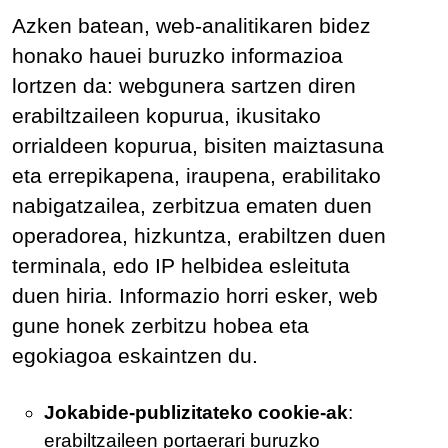
Azken batean, web-analitikaren bidez
honako hauei buruzko informazioa
lortzen da: webgunera sartzen diren
erabiltzaileen kopurua, ikusitako
orrialdeen kopurua, bisiten maiztasuna
eta errepikapena, iraupena, erabilitako
nabigatzailea, zerbitzua ematen duen
operadorea, hizkuntza, erabiltzen duen
terminala, edo IP helbidea esleituta
duen hiria. Informazio horri esker, web
gune honek zerbitzu hobea eta
egokiagoa eskaintzen du.
Jokabide-publizitateko cookie-ak
:
erabiltzaileen portaerari buruzko