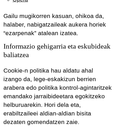
Gailu mugikorren kasuan, ohikoa da,
halaber, nabigatzaileak aukera horiek
“ezarpenak” atalean izatea.
Informazio gehigarria eta eskubideak
baliatzea
Cookie-n politika hau aldatu ahal
izango da, lege-eskakizun berrien
arabera edo politika kontrol-agintaritzek
emandako jarraibideetara egokitzeko
helburuarekin. Hori dela eta,
erabiltzaileei aldian-aldian bisita
dezaten gomendatzen zaie.