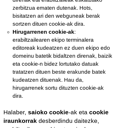
zerbitzua ematen dutenak. Hots,
bisitatzen ari den webguneak berak
sortzen dituen cookie-ak dira.
Hirugarrenen cookie-ak
:
erabiltzailearen ekipo terminalera
editoreak kudeatzen ez duen ekipo edo
domeinu batetik bidaltzen direnak, baizik
eta cookie-n bidez lortutako datuak
tratatzen dituen beste erakunde batek
kudeatzen dituenak. Hau da,
hirugarrenek sortu dituzten cookie-ak
dira.
Halaber,
saioko cookie
-ak eta
cookie
iraunkorrak
desberdindu daitezke,