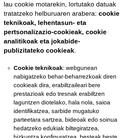
lau cookie motarekin, lortutako datuak
tratatzeko helburuaren arabera:
cookie
teknikoak, lehentasun- eta
pertsonalizazio-cookieak, cookie
analitikoak eta jokabide-
publizitateko cookieak
.
Cookie teknikoak
: webgunean
nabigatzeko behar-beharrezkoak diren
cookieak dira, erabiltzaileari bere
prestazioak edo tresnak erabiltzen
laguntzen diotelako, hala nola, saioa
identifikatzea, sarbide mugatuko
parteetara sartzea, bideoak edo soinua
hedatzeko edukiak biltegiratzea,
hizkuntza konfiguratzea, besteak beste.