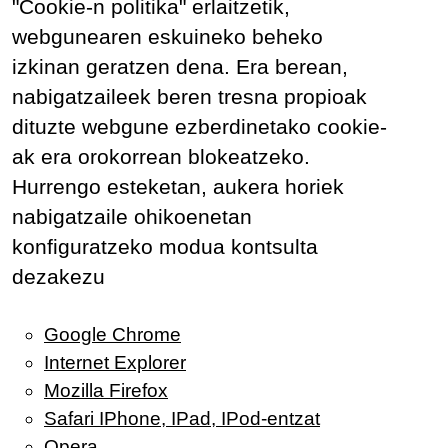
"Cookie-n politika" erlaitzetik,
webgunearen eskuineko beheko
izkinan geratzen dena. Era berean,
nabigatzaileek beren tresna propioak
dituzte webgune ezberdinetako cookie-
ak era orokorrean blokeatzeko.
Hurrengo esteketan, aukera horiek
nabigatzaile ohikoenetan
konfiguratzeko modua kontsulta
dezakezu
Google Chrome
Internet Explorer
Mozilla Firefox
Safari IPhone, IPad, IPod-entzat
Opera