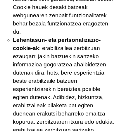
Cookie hauek desaktibatzeak
webgunearen zenbait funtzionalitatek
behar bezala funtzionatzea eragozten
du.
Lehentasun- eta pertsonalizazio-
cookie-ak
: erabiltzailea zerbitzuan
ezaugarri jakin batzuekin sartzeko
informazioa gogoratzea ahalbidetzen
dutenak dira, hots, bere esperientzia
beste erabiltzaile batzuen
esperientziarekin bereiztea posible
egiten dutenak. Adibidez, hizkuntza,
erabiltzaileak bilaketa bat egiten
duenean erakutsi beharreko emaitza-
kopurua, zerbitzuaren itxura edo edukia,
erabiltzailea zerbitzuan sartzeko