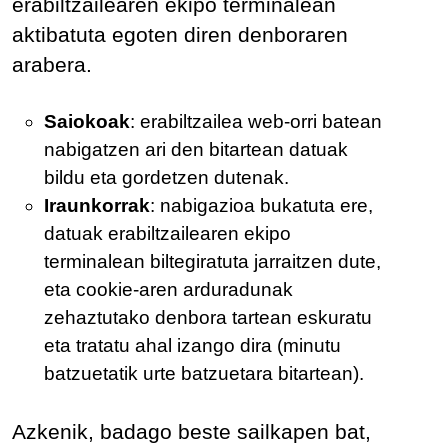
erabiltzailearen ekipo terminalean
aktibatuta egoten diren denboraren
arabera.
Saiokoak
: erabiltzailea web-orri batean
nabigatzen ari den bitartean datuak
bildu eta gordetzen dutenak.
Iraunkorrak
: nabigazioa bukatuta ere,
datuak erabiltzailearen ekipo
terminalean biltegiratuta jarraitzen dute,
eta cookie-aren arduradunak
zehaztutako denbora tartean eskuratu
eta tratatu ahal izango dira (minutu
batzuetatik urte batzuetara bitartean).
Azkenik, badago beste sailkapen bat,