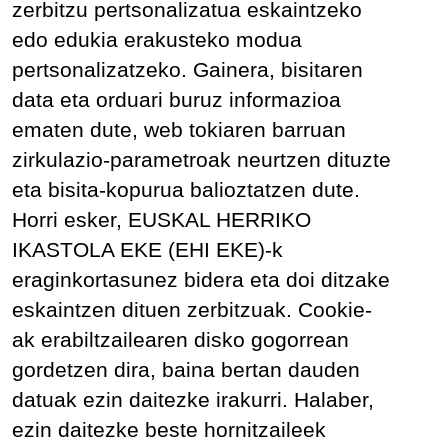
zerbitzu pertsonalizatua eskaintzeko
edo edukia erakusteko modua
pertsonalizatzeko. Gainera, bisitaren
data eta orduari buruz informazioa
ematen dute, web tokiaren barruan
zirkulazio-parametroak neurtzen dituzte
eta bisita-kopurua balioztatzen dute.
Horri esker, EUSKAL HERRIKO
IKASTOLA EKE (EHI EKE)-k
eraginkortasunez bidera eta doi ditzake
eskaintzen dituen zerbitzuak. Cookie-
ak erabiltzailearen disko gogorrean
gordetzen dira, baina bertan dauden
datuak ezin daitezke irakurri. Halaber,
ezin daitezke beste hornitzaileek