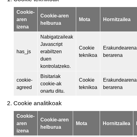
Cookie-
Cookie-aren
aren
Mota
Hornitzailea
helburua
izena
Nabigatzaileak
Javascript
Cookie
Erakundearena
has_js
erabiltzen
teknikoa
berarena
duen
kontrolatzeko.
Bisitariak
cookie-
Cookie
Erakundearena
cookie-ak
agreed
teknikoa
berarena
onartu ditu.
Cookie analitikoak
Cookie-
Cookie-aren
aren
Mota
Hornitzailea
helburua
izena