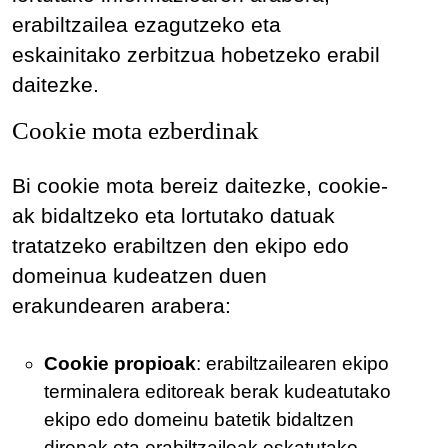
erabiltzailea ezagutzeko eta
eskainitako zerbitzua hobetzeko erabil
daitezke.
Cookie mota ezberdinak
Bi cookie mota bereiz daitezke, cookie-
ak bidaltzeko eta lortutako datuak
tratatzeko erabiltzen den ekipo edo
domeinua kudeatzen duen
erakundearen arabera:
Cookie propioak
: erabiltzailearen ekipo
terminalera editoreak berak kudeatutako
ekipo edo domeinu batetik bidaltzen
direnak eta erabiltzaileak eskatutako