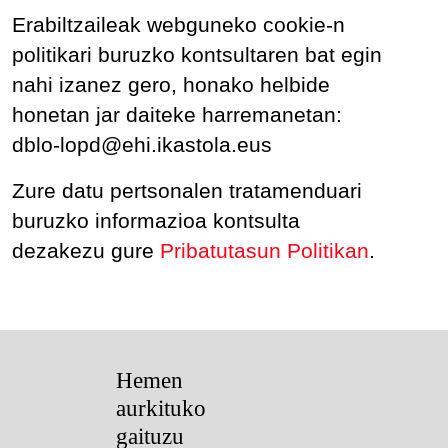
Erabiltzaileak webguneko cookie-n
politikari buruzko kontsultaren bat egin
nahi izanez gero, honako helbide
honetan jar daiteke harremanetan:
dblo-lopd@ehi.ikastola.eus
Zure datu pertsonalen tratamenduari
buruzko informazioa kontsulta
dezakezu gure
Pribatutasun Politikan
.
Hemen
aurkituko
gaituzu