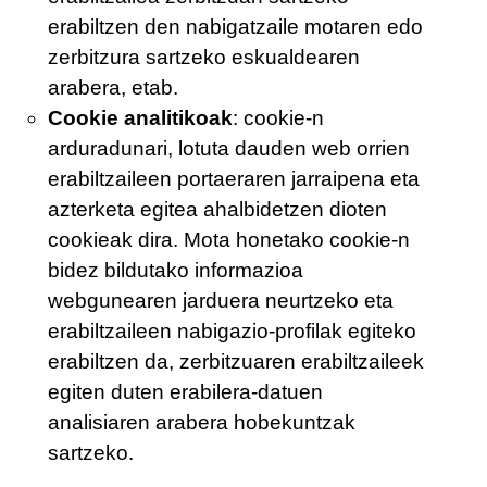
erabiltzen den nabigatzaile motaren edo
zerbitzura sartzeko eskualdearen
arabera, etab.
Cookie analitikoak
: cookie-n
arduradunari, lotuta dauden web orrien
erabiltzaileen portaeraren jarraipena eta
azterketa egitea ahalbidetzen dioten
cookieak dira. Mota honetako cookie-n
bidez bildutako informazioa
webgunearen jarduera neurtzeko eta
erabiltzaileen nabigazio-profilak egiteko
erabiltzen da, zerbitzuaren erabiltzaileek
egiten duten erabilera-datuen
analisiaren arabera hobekuntzak
sartzeko.