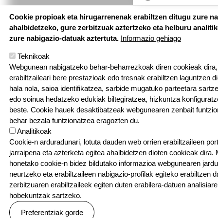
Cookie propioak eta hirugarrenenak erabiltzen ditugu zure n
ahalbidetzeko, gure zerbitzuak aztertzeko eta helburu analiti
zure nabigazio-datuak aztertuta.
Informazio gehiago
Teknikoak
Webgunean nabigatzeko behar-beharrezkoak diren cookieak dira,
erabiltzaileari bere prestazioak edo tresnak erabiltzen laguntzen di
hala nola, saioa identifikatzea, sarbide mugatuko parteetara sartz
edo soinua hedatzeko edukiak biltegiratzea, hizkuntza konfigurat
beste. Cookie hauek desaktibatzeak webgunearen zenbait funtzion
behar bezala funtzionatzea eragozten du.
Analitikoak
Cookie-n arduradunari, lotuta dauden web orrien erabiltzaileen por
jarraipena eta azterketa egitea ahalbidetzen dioten cookieak dira.
honetako cookie-n bidez bildutako informazioa webgunearen jard
neurtzeko eta erabiltzaileen nabigazio-profilak egiteko erabiltzen d
zerbitzuaren erabiltzaileek egiten duten erabilera-datuen analisiar
hobekuntzak sartzeko.
Preferentziak gorde