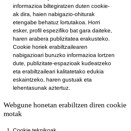
informazioa biltegiratzen duten cookie-
ak dira, haien nabigazio-ohiturak
etengabe behatuz lortutakoa. Horri
esker, profil espezifiko bat gara daiteke,
haren arabera publizitatea erakusteko.
Cookie horiek erabiltzailearen
nabigazioari buruzko informazioa lortzen
dute, publizitate-espazioak kudeatzeko
eta erabiltzaileari kalitatetako edukia
eskaintzeko, haren gustuak eta
lehentasunak aztertuz.
Webgune honetan erabiltzen diren cookie
motak
Cookie teknikoak