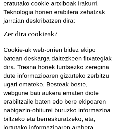
eratutako cookie artxiboak irakurri.
Teknologia horien erabilera zehatzak
jarraian deskribatzen dira:
Zer dira cookieak?
Cookie-ak web-orrien bidez ekipo
batean deskarga daitezkeen fitxategiak
dira. Tresna horiek funtsezko zeregina
dute informazioaren gizarteko zerbitzu
ugari emateko. Besteak beste,
webgune bati aukera ematen diote
erabiltzaile baten edo bere ekipoaren
nabigazio-ohiturei buruzko informazioa
biltzeko eta berreskuratzeko, eta,
lortutako informazioaren arabera,