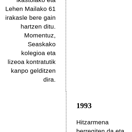
Lehen Mailako 61
irakasle bere gain
hartzen ditu.
Momentuz,
Seaskako
kolegioa eta
lizeoa kontratutik
kanpo gelditzen
dira.
1993
Hitzarmena
berregiten da eta