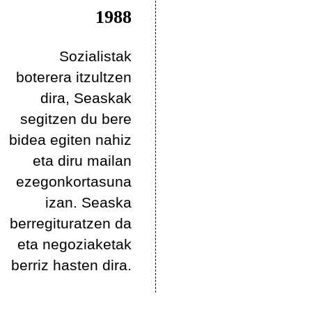
1988
Sozialistak
boterera itzultzen
dira, Seaskak
segitzen du bere
bidea egiten nahiz
eta diru mailan
ezegonkortasuna
izan. Seaska
berregituratzen da
eta negoziaketak
berriz hasten dira.