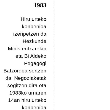
1983
Hiru urteko
konbenioa
izenpetzen da
Hezkunde
Ministeritzarekin
eta Bi Aldeko
Pegagogi
Batzordea sortzen
da. Negoziaketak
segitzen dira eta
1983ko urriaren
14an hiru urteko
konbenioa