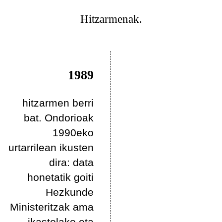
Hitzarmenak.
1989
hitzarmen berri
bat. Ondorioak
1990eko
urtarrilean ikusten
dira: data
honetatik goiti
Hezkunde
Ministeritzak ama
ikastolako eta