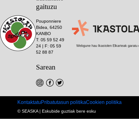
gaituzu
Pouponniere
Bidea, 64250
KANBO
T: 05 59 52 49
24 | F: 05 59
Webgune hau Ikastolen Elkarteak garatu 
52 88 87
Sarean
Kontaktatu
Pribatutasun politika
Cookien politika
Footer menu
© SEASKA | Eskubide guztiak bere esku