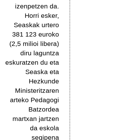
izenpetzen da.
Horri esker,
Seaskak urtero
381 123 euroko
(2,5 milioi libera)
diru laguntza
eskuratzen du eta
Seaska eta
Hezkunde
Ministeritzaren
arteko Pedagogi
Batzordea
martxan jartzen
da eskola
segipena