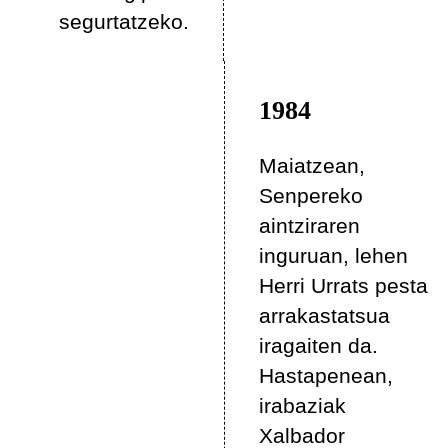
segurtatzeko.
1984
Maiatzean,
Senpereko
aintziraren
inguruan, lehen
Herri Urrats pesta
arrakastatsua
iragaiten da.
Hastapenean,
irabaziak
Xalbador