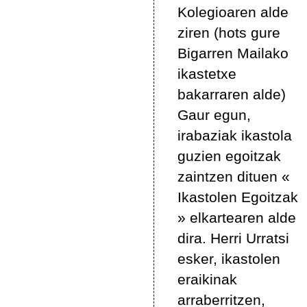
Kolegioaren alde
ziren (hots gure
Bigarren Mailako
ikastetxe
bakarraren alde)
Gaur egun,
irabaziak ikastola
guzien egoitzak
zaintzen dituen «
Ikastolen Egoitzak
» elkartearen alde
dira. Herri Urratsi
esker, ikastolen
eraikinak
arraberritzen,