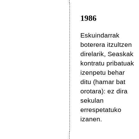
1986
Eskuindarrak
boterera itzultzen
direlarik, Seaskak
kontratu pribatuak
izenpetu behar
ditu (hamar bat
orotara): ez dira
sekulan
errespetatuko
izanen.