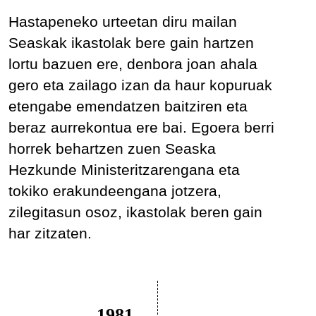
Hastapeneko urteetan diru mailan
Seaskak ikastolak bere gain hartzen
lortu bazuen ere, denbora joan ahala
gero eta zailago izan da haur kopuruak
etengabe emendatzen baitziren eta
beraz aurrekontua ere bai. Egoera berri
horrek behartzen zuen Seaska
Hezkunde Ministeritzarengana eta
tokiko erakundeengana jotzera,
zilegitasun osoz, ikastolak beren gain
har zitzaten.
1981