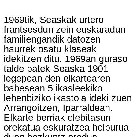
1969tik, Seaskak urtero
frantsesdun zein euskaradun
familiengandik datozen
haurrek osatu klaseak
idekitzen ditu. 1969an guraso
talde batek Seaska 1901
legepean den elkartearen
babesean 5 ikasleekiko
lehenbiziko ikastola ideki zuen
Arrangoitzen, Iparraldean.
Elkarte berriak elebitasun
orekatua eskuratzea helburua