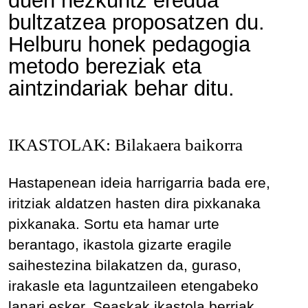
duen hezkuntz eredua
bultzatzea proposatzen du.
Helburu honek pedagogia
metodo bereziak eta
aintzindariak behar ditu.
IKASTOLAK: Bilakaera baikorra
Hastapenean ideia harrigarria bada ere,
iritziak aldatzen hasten dira pixkanaka
pixkanaka. Sortu eta hamar urte
berantago, ikastola gizarte eragile
saihestezina bilakatzen da, guraso,
irakasle eta laguntzaileen etengabeko
lanari esker. Seaskak ikastola berriak