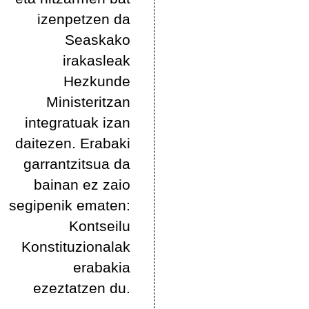
izenpetzen da
Seaskako
irakasleak
Hezkunde
Ministeritzan
integratuak izan
daitezen. Erabaki
garrantzitsua da
bainan ez zaio
segipenik ematen:
Kontseilu
Konstituzionalak
erabakia
ezeztatzen du.