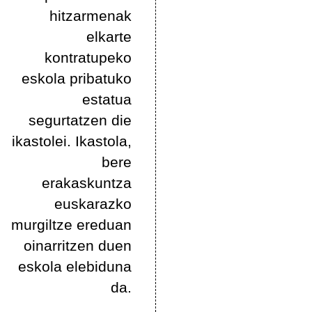
hitzarmenak
elkarte
kontratupeko
eskola pribatuko
estatua
segurtatzen die
ikastolei. Ikastola,
bere
erakaskuntza
euskarazko
murgiltze ereduan
oinarritzen duen
eskola elebiduna
da.