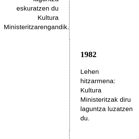
eskuratzen du
Kultura
Ministeritzarengandik.
1982
Lehen
hitzarmena:
Kultura
Ministeritzak diru
laguntza luzatzen
du.