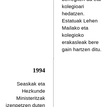
kolegioari
hedatzen.
Estatuak Lehen
Mailako eta
kolegioko
erakasleak bere
gain hartzen ditu.
1994
Seaskak eta
Hezkunde
Ministeritzak
izenpetzen duten