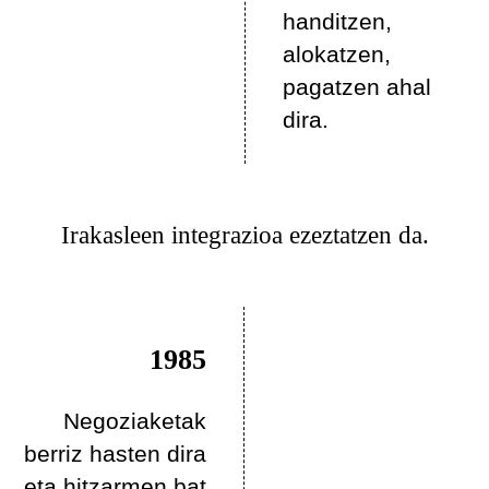
handitzen,
alokatzen,
pagatzen ahal
dira.
Irakasleen integrazioa ezeztatzen da.
1985
Negoziaketak
berriz hasten dira
eta hitzarmen bat