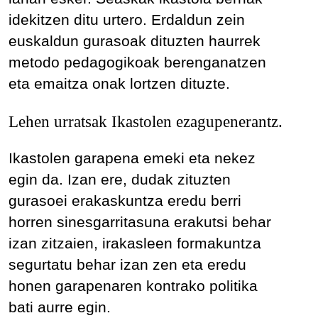
idekitzen ditu urtero. Erdaldun zein
euskaldun gurasoak dituzten haurrek
metodo pedagogikoak berenganatzen
eta emaitza onak lortzen dituzte.
Lehen urratsak Ikastolen ezagupenerantz.
Ikastolen garapena emeki eta nekez
egin da. Izan ere, dudak zituzten
gurasoei erakaskuntza eredu berri
horren sinesgarritasuna erakutsi behar
izan zitzaien, irakasleen formakuntza
segurtatu behar izan zen eta eredu
honen garapenaren kontrako politika
bati aurre egin.