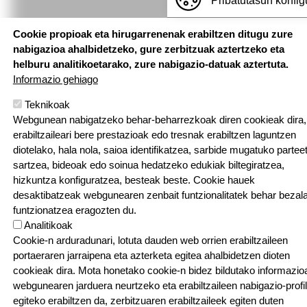
Pribatutasun konfig
Cookie propioak eta hirugarrenenak erabiltzen ditugu zure
nabigazioa ahalbidetzeko, gure zerbitzuak aztertzeko eta
helburu analitikoetarako, zure nabigazio-datuak aztertuta.
Informazio gehiago
Teknikoak
Webgunean nabigatzeko behar-beharrezkoak diren cookieak dira,
erabiltzaileari bere prestazioak edo tresnak erabiltzen laguntzen
diotelako, hala nola, saioa identifikatzea, sarbide mugatuko partee
sartzea, bideoak edo soinua hedatzeko edukiak biltegiratzea,
hizkuntza konfiguratzea, besteak beste. Cookie hauek
desaktibatzeak webgunearen zenbait funtzionalitatek behar bezal
funtzionatzea eragozten du.
Analitikoak
Cookie-n arduradunari, lotuta dauden web orrien erabiltzaileen
portaeraren jarraipena eta azterketa egitea ahalbidetzen dioten
cookieak dira. Mota honetako cookie-n bidez bildutako informazio
webgunearen jarduera neurtzeko eta erabiltzaileen nabigazio-profi
egiteko erabiltzen da, zerbitzuaren erabiltzaileek egiten duten