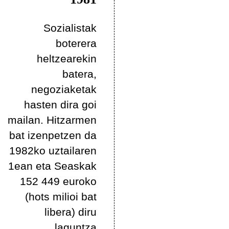
Sozialistak
boterera
heltzearekin
batera,
negoziaketak
hasten dira goi
mailan. Hitzarmen
bat izenpetzen da
1982ko uztailaren
1ean eta Seaskak
152 449 euroko
(hots milioi bat
libera) diru
laguntza