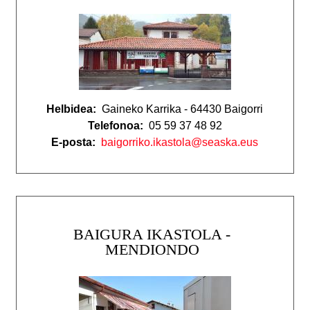
Helbidea:
Gaineko Karrika - 64430 Baigorri
Telefonoa:
05 59 37 48 92
E-posta:
baigorriko.ikastola@seaska.eus
BAIGURA IKASTOLA -
MENDIONDO