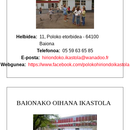
Helbidea:
11, Poloko etorbidea - 64100
Baiona
Telefonoa:
05 59 63 65 85
E-posta:
hiriondoko.ikastola@wanadoo.fr
Webgunea:
https://www.facebook.com/polokohiriondoikastola
BAIONAKO OIHANA IKASTOLA