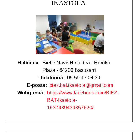
IKASTOLA
Helbidea:
Bielle Nave Hiribidea - Herriko
Plaza - 64200 Basusarri
Telefonoa:
05 59 47 04 39
E-posta:
biez.bat.ikastola@gmail.com
Webgunea:
https://www.facebook.com/BIEZ-
BAT-Ikastola-
1637489439857620/