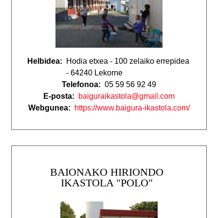
Helbidea:
Hodia etxea - 100 zelaiko errepidea
- 64240 Lekorne
Telefonoa:
05 59 56 92 49
E-posta:
baiguraikastola@gmail.com
Webgunea:
https://www.baigura-ikastola.com/
BAIONAKO HIRIONDO
IKASTOLA "POLO"