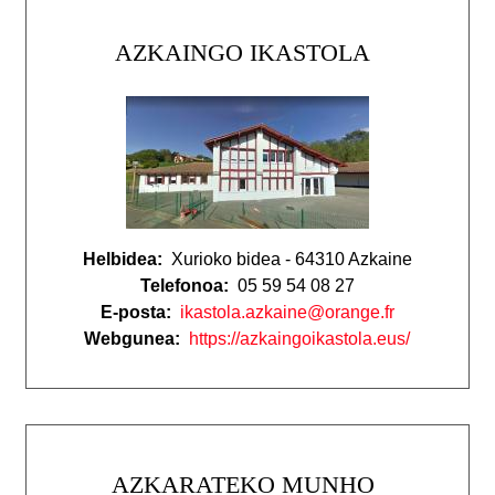
AZKAINGO IKASTOLA
Helbidea:
Xurioko bidea - 64310 Azkaine
Telefonoa:
05 59 54 08 27
E-posta:
ikastola.azkaine@orange.fr
Webgunea:
https://azkaingoikastola.eus/
AZKARATEKO MUNHO