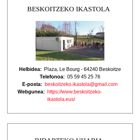
BESKOITZEKO IKASTOLA
Helbidea:
Plaza, Le Bourg - 64240 Beskoitze
Telefonoa:
05 59 45 25 76
E-posta:
beskoitzeko.ikastola@gmail.com
Webgunea:
https://www.beskoitzeko-
ikastola.eus/