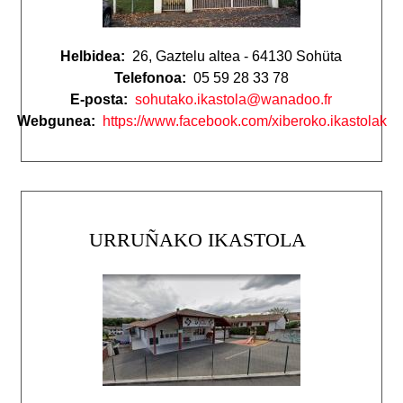
Helbidea:
26, Gaztelu altea - 64130 Sohüta
Telefonoa:
05 59 28 33 78
E-posta:
sohutako.ikastola@wanadoo.fr
Webgunea:
https://www.facebook.com/xiberoko.ikastolak
URRUÑAKO IKASTOLA