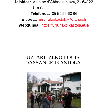
Helbidea:
Antoine d’Abbadie plaza, 2 - 64122
Urruña
Telefonoa:
05 59 54 60 96
E-posta:
urrunakoikastola@orange.fr
Webgunea:
https://urrunakoikastola.eus/
UZTARITZEKO LOUIS
DASSANCE IKASTOLA