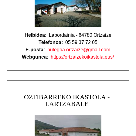
Helbidea:
Labordainia - 64780 Ortzaize
Telefonoa:
05 59 37 72 05
E-posta:
bulegoa.ortzaize@gmail.com
Webgunea:
https://ortzaizekoikastola.eus/
OZTIBARREKO IKASTOLA -
LARTZABALE