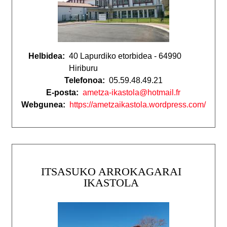
Helbidea:
40 Lapurdiko etorbidea - 64990
Hiriburu
Telefonoa:
05.59.48.49.21
E-posta:
ametza-ikastola@hotmail.fr
Webgunea:
https://ametzaikastola.wordpress.com/
ITSASUKO ARROKAGARAI
IKASTOLA