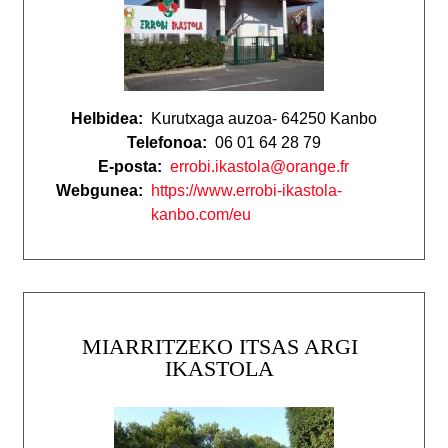
Helbidea:
Kurutxaga auzoa- 64250 Kanbo
Telefonoa:
06 01 64 28 79
E-posta:
errobi.ikastola@orange.fr
Webgunea:
https://www.errobi-ikastola-
kanbo.com/eu
MIARRITZEKO ITSAS ARGI
IKASTOLA