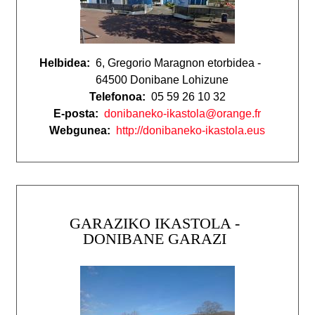
Helbidea:
6, Gregorio Maragnon etorbidea -
64500 Donibane Lohizune
Telefonoa:
05 59 26 10 32
E-posta:
donibaneko-ikastola@orange.fr
Webgunea:
http://donibaneko-ikastola.eus
GARAZIKO IKASTOLA -
DONIBANE GARAZI