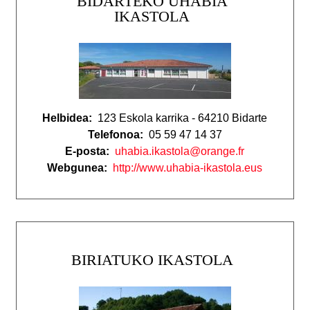
BIDARTEKO UHABIA
IKASTOLA
Helbidea:
123 Eskola karrika - 64210 Bidarte
Telefonoa:
05 59 47 14 37
E-posta:
uhabia.ikastola@orange.fr
Webgunea:
http://www.uhabia-ikastola.eus
BIRIATUKO IKASTOLA