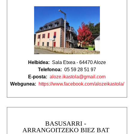
Helbidea:
Sala Etxea - 64470 Aloze
Telefonoa:
05 59 28 51 97
E-posta:
aloze.ikastola@gmail.com
Webgunea:
https://www.facebook.com/alozeikastola/
BASUSARRI -
ARRANGOITZEKO BIEZ BAT