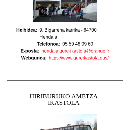
Helbidea:
9, Bigarrena karrika - 64700
Hendaia
Telefonoa:
05 59 48 09 60
E-posta:
hendaia.gure-ikastola@orange.fr
Webgunea:
https://www.gureikastola.eus/
HIRIBURUKO AMETZA
IKASTOLA