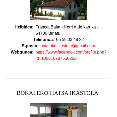
Helbidea:
Frantxa Baita - Herri Alde karrika -
64700 Biriatu
Telefonoa:
05 59 03 48 22
E-posta:
biriatuko.ikastola@gmail.com
Webgunea:
https://www.facebook.com/profile.php?
id=100010787550262
BOKALEKO HATSA IKASTOLA