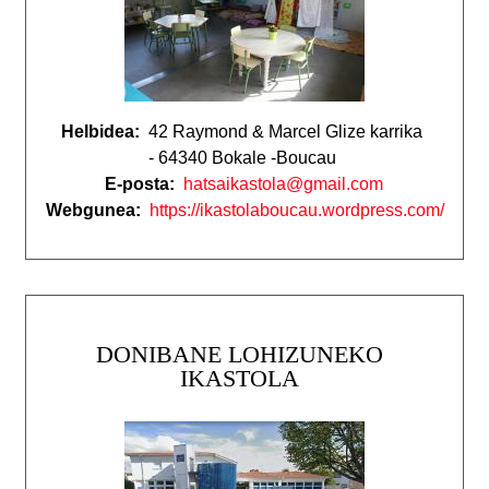
Helbidea:
42 Raymond & Marcel Glize karrika
- 64340 Bokale -Boucau
E-posta:
hatsaikastola@gmail.com
Webgunea:
https://ikastolaboucau.wordpress.com/
DONIBANE LOHIZUNEKO
IKASTOLA