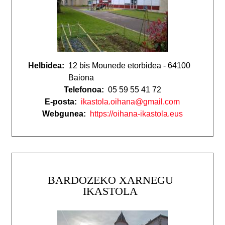
Helbidea:
12 bis Mounede etorbidea - 64100
Baiona
Telefonoa:
05 59 55 41 72
E-posta:
ikastola.oihana@gmail.com
Webgunea:
https://oihana-ikastola.eus
BARDOZEKO XARNEGU
IKASTOLA