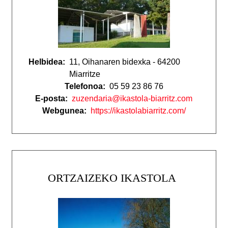
Helbidea:
11, Oihanaren bidexka - 64200
Miarritze
Telefonoa:
05 59 23 86 76
E-posta:
zuzendaria@ikastola-biarritz.com
Webgunea:
https://ikastolabiarritz.com/
ORTZAIZEKO IKASTOLA