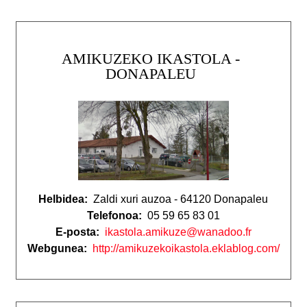
AMIKUZEKO IKASTOLA -
DONAPALEU
Helbidea:
Zaldi xuri auzoa - 64120 Donapaleu
Telefonoa:
05 59 65 83 01
E-posta:
ikastola.amikuze@wanadoo.fr
Webgunea:
http://amikuzekoikastola.eklablog.com/