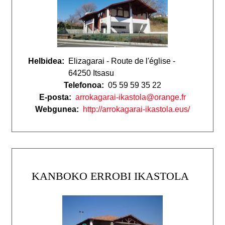
Helbidea:
Elizagarai - Route de l'église -
64250 Itsasu
Telefonoa:
05 59 59 35 22
E-posta:
arrokagarai-ikastola@orange.fr
Webgunea:
http://arrokagarai-ikastola.eus/
KANBOKO ERROBI IKASTOLA