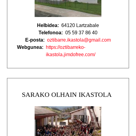
Helbidea:
64120 Lartzabale
Telefonoa:
05 59 37 86 40
E-posta:
oztibarre.ikastola@gmail.com
Webgunea:
https://oztibarreko-
ikastola.jimdofree.com/
SARAKO OLHAIN IKASTOLA