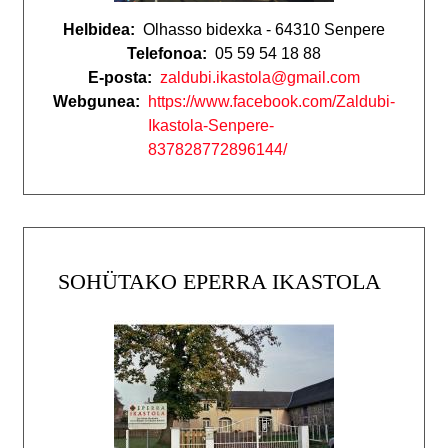
Helbidea:
Olhasso bidexka - 64310 Senpere
Telefonoa:
05 59 54 18 88
E-posta:
zaldubi.ikastola@gmail.com
Webgunea:
https://www.facebook.com/Zaldubi-
Ikastola-Senpere-
837828772896144/
SOHÜTAKO EPERRA IKASTOLA