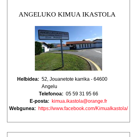
ANGELUKO KIMUA IKASTOLA
Helbidea:
52, Jouanetote karrika - 64600
Angelu
Telefonoa:
05 59 31 95 66
E-posta:
kimua.ikastola@orange.fr
Webgunea:
https://www.facebook.com/KimuaIkastola/