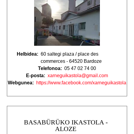
Helbidea:
60 saltegi plaza / place des
commerces - 64520 Bardoze
Telefonoa:
05 47 02 74 00
E-posta:
xarneguikastola@gmail.com
Webgunea:
https://www.facebook.com/xarneguikastola
BASABÜRÜKO IKASTOLA -
ALOZE