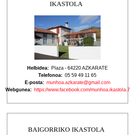
IKASTOLA
Helbidea:
Plaza - 64220 AZKARATE
Telefonoa:
05 59 49 11 65
E-posta:
munhoa.azkarate@gmail.com
Webgunea:
https://www.facebook.com/munhoa.ikastola.7
BAIGORRIKO IKASTOLA