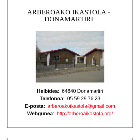
ARBEROAKO IKASTOLA -
DONAMARTIRI
Helbidea:
64640 Donamartiri
Telefonoa:
05 59 29 76 23
E-posta:
arberoakoikastola@gmail.com
Webgunea:
http://arberoaikastola.org/