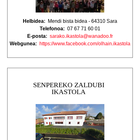
Helbidea:
Mendi bista bidea - 64310 Sara
Telefonoa:
07 67 71 60 01
E-posta:
sarako.ikastola@wanadoo.fr
Webgunea:
https://www.facebook.com/olhain.ikastola
SENPEREKO ZALDUBI
IKASTOLA