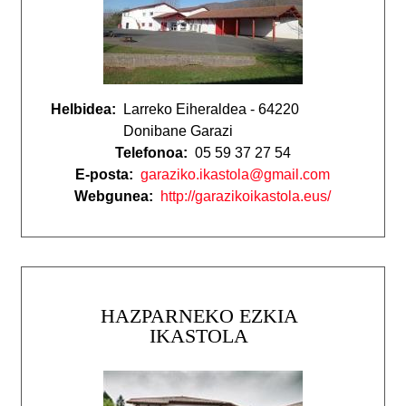
Helbidea:
Larreko Eiheraldea - 64220
Donibane Garazi
Telefonoa:
05 59 37 27 54
E-posta:
garaziko.ikastola@gmail.com
Webgunea:
http://garazikoikastola.eus/
HAZPARNEKO EZKIA
IKASTOLA