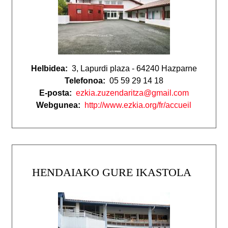
Helbidea:
3, Lapurdi plaza - 64240 Hazparne
Telefonoa:
05 59 29 14 18
E-posta:
ezkia.zuzendaritza@gmail.com
Webgunea:
http://www.ezkia.org/fr/accueil
HENDAIAKO GURE IKASTOLA