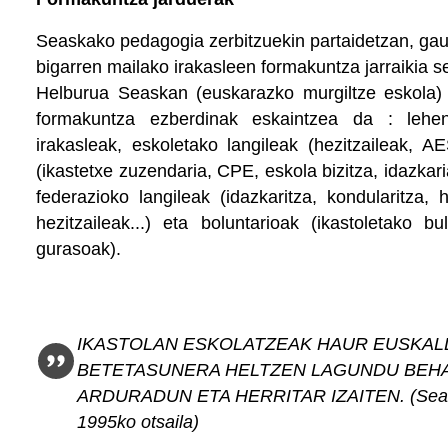
Seaskako pedagogia zerbitzuekin partaidetzan, ga
bigarren mailako irakasleen formakuntza jarraikia s
Helburua Seaskan (euskarazko murgiltze eskola) 
formakuntza ezberdinak eskaintzea da : lehe
irakasleak, eskoletako langileak (hezitzaileak, A
(ikastetxe zuzendaria, CPE, eskola bizitza, idazkar
federazioko langileak (idazkaritza, kondularitza, h
hezitzaileak...) eta boluntarioak (ikastoletako b
gurasoak).
IKASTOLAN ESKOLATZEAK HAUR EUSKAL
BETETASUNERA HELTZEN LAGUNDU BEHAR
ARDURADUN ETA HERRITAR IZAITEN. (Seas
1995ko otsaila)