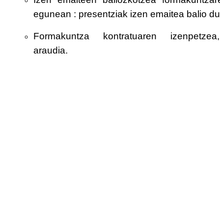
egunean : presentziak izen emaitea balio du
Formakuntza kontratuaren izenpetze
araudia.