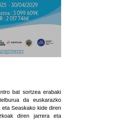
tro bat sortzea erabaki
Helburua da euskarazko
a eta Seaskako kide diren
zkoak diren jarrera eta