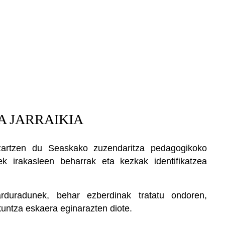
 JARRAIKIA
ezartzen du Seaskako zuzendaritza pedagogikoko
ek irakasleen beharrak eta kezkak identifikatzea
duradunek, behar ezberdinak tratatu ondoren,
ntza eskaera eginarazten diote.