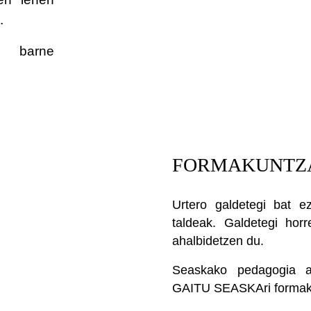
.
a, barne
FORMAKUNTZA
Urtero galdetegi bat 
taldeak. Galdetegi horr
ahalbidetzen du.
Seaskako pedagogia ar
GAITU SEASKAri formaku