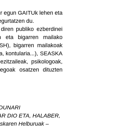
ur egun GAITUk lehen eta
egurtatzen du.
diren publiko ezberdinei
n eta bigarren mailako
ESH), bigarren mailakoak
ia, kontularia...), SEASKA
ezitzaileak, psikologoak,
ulegoak osatzen dituzten
DUNARI
 DIO ETA, HALABER,
karen Helburuak –