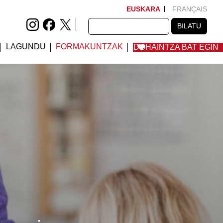
EUSKARA
FRANÇAIS
BILATU
BILATU
LAGUNDU
FORMAKUNTZAK
DOHAINTZA BAT EGIN