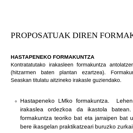
PROPOSATUAK DIREN FORMA
HASTAPENEKO FORMAKUNTZA
Kontratatutako irakasleen formakuntza antol
(hitzarmen baten plantan ezartzea). Formaku
Seaskan titulatu aitzineko irakasle guziendako.
Hastapeneko LMko formakuntza. Lehen
irakaslea ordezkoa da ikastola batean.
formakuntza teoriko bat eta jarraipen bat u
bere ikasgelan praktikatzeari buruzko zurk