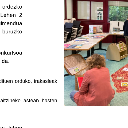
 ordezko
 Lehen 2
egimendua
 buruzko
nkurtsoa
 da.
ituen orduko, irakasleak
aitzineko astean hasten
en lehen