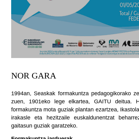
NOR GARA
1994an, Seaskak formakuntza pedagogikorako zen
zuen, 1901eko lege elkartea, GAITU deitua. 
formakuntza mota guziak plantan ezartzea, Ikastol
irakasle eta hezitzaile euskaldunentzat beharre
gaitasun guziak garatzeko.
Formakuntza jarduerak