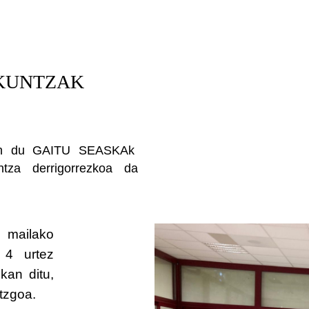
KUNTZAK
atzen du GAITU SEASKAk
ntza derrigorrezkoa da
 mailako
 4 urtez
kan ditu,
aitzgoa.