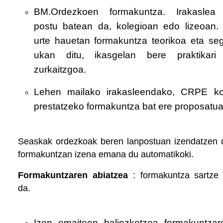
BM.Ordezkoen formakuntza. Irakaslea
postu batean da, kolegioan edo lizeoan.
urte hauetan formakuntza teorikoa eta s
ukan ditu, ikasgelan bere praktikari
zurkaitzgoa.
Lehen mailako irakasleendako, CRPE ko
prestatzeko formakuntza bat ere proposatua
Seaskak ordezkoak beren lanpostuan izendatzen d
formakuntzan izena emana du automatikoki.
Formakuntzaren abiatzea
: formakuntza sartze 
da.
Izen emaiteen baliozkotzea formakuntzar