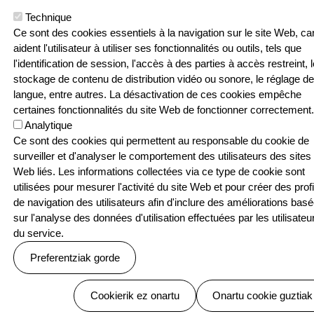
Technique
Ce sont des cookies essentiels à la navigation sur le site Web, car
Menu Pied de page
Contact
Politique de confidentialité
aident l'utilisateur à utiliser ses fonctionnalités ou outils, tels que
Politique relative aux cookies
l'identification de session, l'accès à des parties à accès restreint, l
© SEASKA | Eskubide guztiak bere esku
stockage de contenu de distribution vidéo ou sonore, le réglage de
langue, entre autres. La désactivation de ces cookies empêche
certaines fonctionnalités du site Web de fonctionner correctement.
Analytique
Ce sont des cookies qui permettent au responsable du cookie de
surveiller et d'analyser le comportement des utilisateurs des sites
Web liés. Les informations collectées via ce type de cookie sont
utilisées pour mesurer l'activité du site Web et pour créer des profi
de navigation des utilisateurs afin d'inclure des améliorations bas
sur l'analyse des données d'utilisation effectuées par les utilisateu
du service.
Preferentziak gorde
Baimenak ezeztatu
Cookierik ez onartu
Onartu cookie guztiak