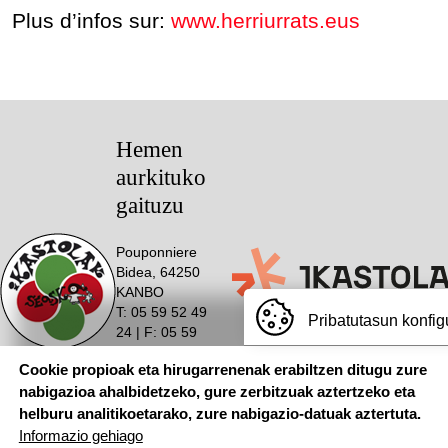
Plus d’infos sur:
www.herriurrats.eus
Hemen
aurkituko
gaituzu
Pouponniere
Bidea, 64250
KANBO
T: 05 59 52 49
Pribatutasun konfig
24 | F: 05 59
Webgune hau Ikastolen Elkarteak garatu 
52 88 87
Cookie propioak eta hirugarrenenak erabiltzen ditugu zure
Sarean
nabigazioa ahalbidetzeko, gure zerbitzuak aztertzeko eta
helburu analitikoetarako, zure nabigazio-datuak aztertuta.
Informazio gehiago