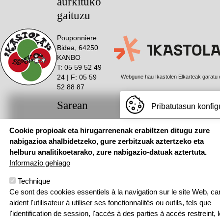
aurkituko
gaituzu
Pouponniere
Bidea, 64250
KANBO
T: 05 59 52 49
24 | F: 05 59
Webgune hau Ikastolen Elkarteak garatu 
52 88 87
Sarean
Pribatutasun konfig
Cookie propioak eta hirugarrenenak erabiltzen ditugu zure
nabigazioa ahalbidetzeko, gure zerbitzuak aztertzeko eta
helburu analitikoetarako, zure nabigazio-datuak aztertuta.
Menu Pied de page
Contact
Politique de confidentialité
Informazio gehiago
Politique relative aux cookies
Technique
© SEASKA | Eskubide guztiak bere esku
Ce sont des cookies essentiels à la navigation sur le site Web, car
aident l'utilisateur à utiliser ses fonctionnalités ou outils, tels que
l'identification de session, l'accès à des parties à accès restreint, l