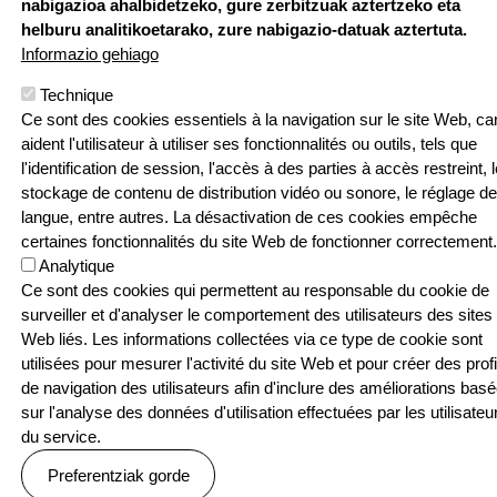
nabigazioa ahalbidetzeko, gure zerbitzuak aztertzeko eta
24 | F: 05 59
Webgune hau Ikastolen Elkarteak garatu 
helburu analitikoetarako, zure nabigazio-datuak aztertuta.
52 88 87
Informazio gehiago
Sarean
Technique
Ce sont des cookies essentiels à la navigation sur le site Web, car
aident l'utilisateur à utiliser ses fonctionnalités ou outils, tels que
l'identification de session, l'accès à des parties à accès restreint, l
stockage de contenu de distribution vidéo ou sonore, le réglage de
Menu Pied de page
Contact
Politique de confidentialité
langue, entre autres. La désactivation de ces cookies empêche
Politique relative aux cookies
certaines fonctionnalités du site Web de fonctionner correctement.
Analytique
© SEASKA | Eskubide guztiak bere esku
Ce sont des cookies qui permettent au responsable du cookie de
surveiller et d'analyser le comportement des utilisateurs des sites
Web liés. Les informations collectées via ce type de cookie sont
utilisées pour mesurer l'activité du site Web et pour créer des profi
de navigation des utilisateurs afin d'inclure des améliorations bas
sur l'analyse des données d'utilisation effectuées par les utilisateu
du service.
Preferentziak gorde