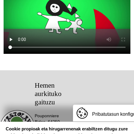
Hemen
aurkituko
gaituzu
Pribatutasun konfig
Pouponniere
Bidea, 64250
KANBO
Cookie propioak eta hirugarrenenak erabiltzen ditugu zure
T: 05 59 52 49