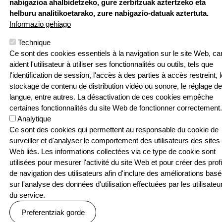
nabigazioa ahalbidetzeko, gure zerbitzuak aztertzeko eta
24 | F: 05 59
Webgune hau Ikastolen Elkarteak garatu 
helburu analitikoetarako, zure nabigazio-datuak aztertuta.
52 88 87
Informazio gehiago
Sarean
Technique
Ce sont des cookies essentiels à la navigation sur le site Web, car
aident l'utilisateur à utiliser ses fonctionnalités ou outils, tels que
l'identification de session, l'accès à des parties à accès restreint, l
stockage de contenu de distribution vidéo ou sonore, le réglage de
Menu Pied de page
Contact
Politique de confidentialité
langue, entre autres. La désactivation de ces cookies empêche
Politique relative aux cookies
certaines fonctionnalités du site Web de fonctionner correctement.
Analytique
© SEASKA | Eskubide guztiak bere esku
Ce sont des cookies qui permettent au responsable du cookie de
surveiller et d'analyser le comportement des utilisateurs des sites
Web liés. Les informations collectées via ce type de cookie sont
utilisées pour mesurer l'activité du site Web et pour créer des profi
de navigation des utilisateurs afin d'inclure des améliorations bas
sur l'analyse des données d'utilisation effectuées par les utilisateu
du service.
Preferentziak gorde