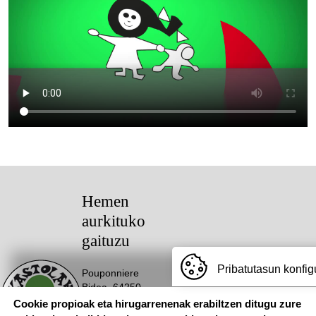
Hemen
aurkituko
gaituzu
Pribatutasun konfig
Pouponniere
Bidea, 64250
KANBO
Cookie propioak eta hirugarrenenak erabiltzen ditugu zure
T: 05 59 52 49