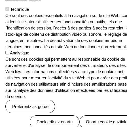
Pouponniere
Bidea, 64250
Technique
KANBO
Ce sont des cookies essentiels à la navigation sur le site Web, car
T: 05 59 52 49
aident l'utilisateur à utiliser ses fonctionnalités ou outils, tels que
24 | F: 05 59
Webgune hau Ikastolen Elkarteak garatu 
l'identification de session, l'accès à des parties à accès restreint, l
52 88 87
stockage de contenu de distribution vidéo ou sonore, le réglage de
langue, entre autres. La désactivation de ces cookies empêche
Sarean
certaines fonctionnalités du site Web de fonctionner correctement.
Analytique
Ce sont des cookies qui permettent au responsable du cookie de
surveiller et d'analyser le comportement des utilisateurs des sites
Web liés. Les informations collectées via ce type de cookie sont
Menu Pied de page
Contact
Politique de confidentialité
utilisées pour mesurer l'activité du site Web et pour créer des profi
Politique relative aux cookies
de navigation des utilisateurs afin d'inclure des améliorations bas
© SEASKA | Eskubide guztiak bere esku
sur l'analyse des données d'utilisation effectuées par les utilisateu
du service.
Preferentziak gorde
Baimenak ezeztatu
Cookierik ez onartu
Onartu cookie guztiak