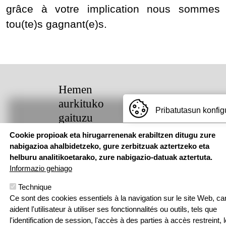
grâce à votre implication nous sommes
tou(te)s gagnant(e)s.
Hemen
aurkituko
Pribatutasun konfig
gaituzu
Cookie propioak eta hirugarrenenak erabiltzen ditugu zure
Pouponniere
nabigazioa ahalbidetzeko, gure zerbitzuak aztertzeko eta
Bidea, 64250
helburu analitikoetarako, zure nabigazio-datuak aztertuta.
KANBO
Informazio gehiago
T: 05 59 52 49
24 | F: 05 59
Webgune hau Ikastolen Elkarteak garatu 
Technique
52 88 87
Ce sont des cookies essentiels à la navigation sur le site Web, car
Sarean
aident l'utilisateur à utiliser ses fonctionnalités ou outils, tels que
l'identification de session, l'accès à des parties à accès restreint, l