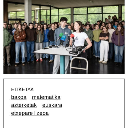
ETIKETAK
baxoa
matematika
azterketak
euskara
etxepare lizeoa