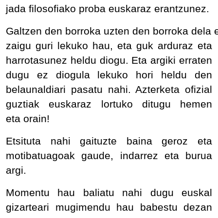
jada filosofiako proba euskaraz erantzunez.
Galtzen den borroka uzten den borroka dela en
zaigu guri lekuko hau, eta guk arduraz eta
harrotasunez heldu diogu. Eta argiki erraten
dugu ez diogula lekuko hori heldu den
belaunaldiari pasatu nahi. Azterketa ofizial
guztiak euskaraz lortuko ditugu hemen
eta orain!
Etsituta nahi gaituzte baina geroz eta
motibatuagoak gaude, indarrez eta burua
argi.
Momentu hau baliatu nahi dugu euskal
gizarteari mugimendu hau babestu dezan