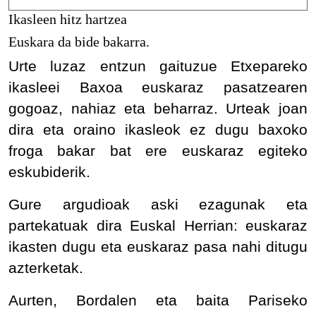
Ikasleen hitz hartzea
Euskara da bide bakarra.
Urte luzaz entzun gaituzue Etxepareko
ikasleei Baxoa euskaraz pasatzearen
gogoaz, nahiaz eta beharraz. Urteak joan
dira eta oraino ikasleok ez dugu baxoko
froga bakar bat ere euskaraz egiteko
eskubiderik.
Gure argudioak aski ezagunak eta
partekatuak dira Euskal Herrian: euskaraz
ikasten dugu eta euskaraz pasa nahi ditugu
azterketak.
Aurten, Bordalen eta baita Pariseko