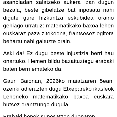
asanbladan salatzeko aukera izan dugun
bezala, beste gibelatze bat inposatu nahi
digute gure hizkuntza eskubidea oraino
gehiago urratuz: matematikako baxoa lehen
euskaraz paza zitekeena, frantsesez egitera
behartu nahi gaituzte orain.
Aski da! Ez dugu beste injustizia berri hau
onartuko. Hemen bildu bazaituztegu erabaki
baten berri emateko da:
Gaur, Baionan, 2026ko maiatzaren 5ean,
ozenki adierazten dugu Etxepareko ikasleok
Leheneko matematikako baxoa euskara
hutsez erantzungo dugula.
Erabaki honek suposatzen duenaren