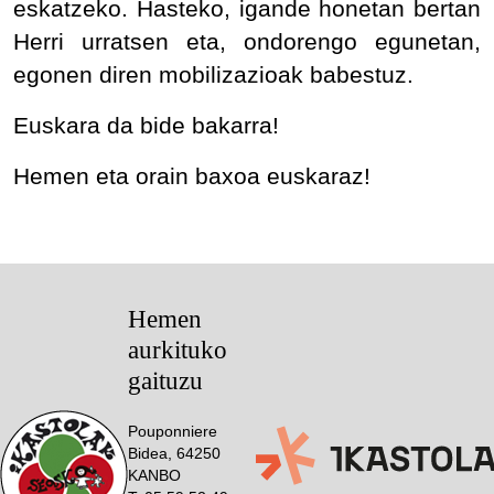
eskatzeko. Hasteko, igande honetan bertan
Herri urratsen eta, ondorengo egunetan,
egonen diren mobilizazioak babestuz.
Euskara da bide bakarra!
Hemen eta orain baxoa euskaraz!
Hemen
aurkituko
gaituzu
Pouponniere
Bidea, 64250
KANBO