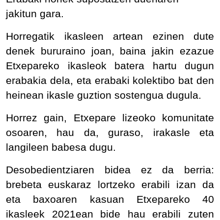
jakitun gara.
Horregatik ikasleen artean ezinen dute
denek bururaino joan, baina jakin ezazue
Etxepareko ikasleok batera hartu dugun
erabakia dela, eta erabaki kolektibo bat den
heinean ikasle guztion sostengua dugula.
Horrez gain, Etxepare lizeoko komunitate
osoaren, hau da, guraso, irakasle eta
langileen babesa dugu.
Desobedientziaren bidea ez da berria:
brebeta euskaraz lortzeko erabili izan da
eta baxoaren kasuan Etxepareko 40
ikasleek 2021ean bide hau erabili zuten