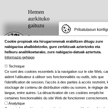
Hemen
aurkituko
gaituzu
Pribatutasun konfig
Pouponniere
Cookie propioak eta hirugarrenenak erabiltzen ditugu zure
Bidea, 64250
KANBO
nabigazioa ahalbidetzeko, gure zerbitzuak aztertzeko eta
T: 05 59 52 49
helburu analitikoetarako, zure nabigazio-datuak aztertuta.
24 | F: 05 59
Webgune hau Ikastolen Elkarteak garatu 
Informazio gehiago
52 88 87
Technique
Sarean
Ce sont des cookies essentiels à la navigation sur le site Web, car
aident l'utilisateur à utiliser ses fonctionnalités ou outils, tels que
l'identification de session, l'accès à des parties à accès restreint, l
stockage de contenu de distribution vidéo ou sonore, le réglage de
langue, entre autres. La désactivation de ces cookies empêche
Menu Pied de page
Contact
Politique de confidentialité
certaines fonctionnalités du site Web de fonctionner correctement.
Politique relative aux cookies
Analytique