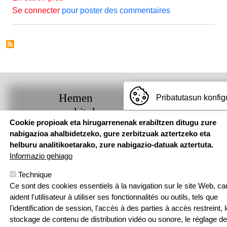
Se connecter
pour poster des commentaires
Hemen
Pribatutasun konfig
aurkituko
Cookie propioak eta hirugarrenenak erabiltzen ditugu zure
gaituzu
nabigazioa ahalbidetzeko, gure zerbitzuak aztertzeko eta
helburu analitikoetarako, zure nabigazio-datuak aztertuta.
Pouponniere
Informazio gehiago
Bidea, 64250
KANBO
Technique
T: 05 59 52 49
Ce sont des cookies essentiels à la navigation sur le site Web, car
24 | F: 05 59
Webgune hau Ikastolen Elkarteak garatu 
aident l'utilisateur à utiliser ses fonctionnalités ou outils, tels que
52 88 87
l'identification de session, l'accès à des parties à accès restreint, l
Sarean
stockage de contenu de distribution vidéo ou sonore, le réglage de