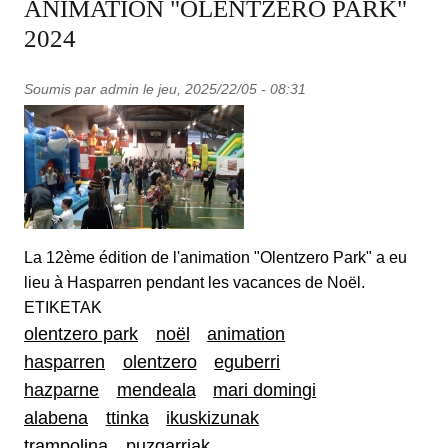
ANIMATION "OLENTZERO PARK"
2024
Soumis par
admin
le
jeu, 2025/22/05 - 08:31
La 12ème édition de l'animation "Olentzero Park" a eu
lieu à Hasparren pendant les vacances de Noël.
ETIKETAK
olentzero park
noël
animation
hasparren
olentzero
eguberri
hazparne
mendeala
mari domingi
alabena
ttinka
ikuskizunak
trampolina
puzgarriak