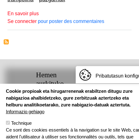
sur ANIMATION "OLENTZERO PARK" 2024
En savoir plus
Se connecter
pour poster des commentaires
Hemen
Pribatutasun konfig
aurkituko
gaituzu
Cookie propioak eta hirugarrenenak erabiltzen ditugu zure
nabigazioa ahalbidetzeko, gure zerbitzuak aztertzeko eta
helburu analitikoetarako, zure nabigazio-datuak aztertuta.
Pouponniere
Informazio gehiago
Bidea, 64250
KANBO
Technique
T: 05 59 52 49
Ce sont des cookies essentiels à la navigation sur le site Web, car
24 | F: 05 59
Webgune hau Ikastolen Elkarteak garatu 
aident l'utilisateur à utiliser ses fonctionnalités ou outils, tels que
52 88 87