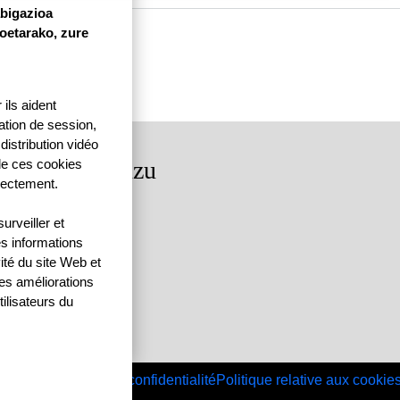
abigazioa
koetarako, zure
ils aident
ication de session,
distribution vidéo
rkituko gaituzu
 de ces cookies
rectement.
dea, 64250 KANBO
rveiller et
4 | F: 05 59 52 88 87
es informations
ité du site Web et
des améliorations
ilisateurs du
Menu Pied de page
Contact
Politique de confidentialité
Politique relative aux cookie