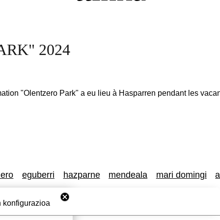
RK" 2024
mation "Olentzero Park" a eu lieu à Hasparren pendant les vaca
zero
eguberri
hazparne
mendeala
mari domingi
a
 konfigurazioa