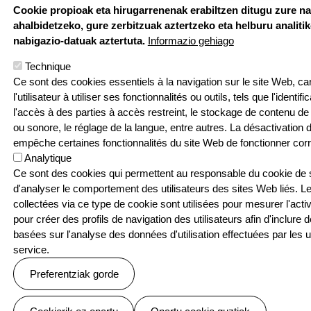
Cookie propioak eta hirugarrenenak erabiltzen ditugu zure n
ahalbidetzeko, gure zerbitzuak aztertzeko eta helburu analiti
nabigazio-datuak aztertuta.
Informazio gehiago
Technique
Ce sont des cookies essentiels à la navigation sur le site Web, car 
l'utilisateur à utiliser ses fonctionnalités ou outils, tels que l'identif
l'accès à des parties à accès restreint, le stockage de contenu de 
Hemen au
ou sonore, le réglage de la langue, entre autres. La désactivation
empêche certaines fonctionnalités du site Web de fonctionner cor
Analytique
Pouponniere Bi
Ce sont des cookies qui permettent au responsable du cookie de su
T: 05 59 52 49 2
d'analyser le comportement des utilisateurs des sites Web liés. L
collectées via ce type de cookie sont utilisées pour mesurer l'activ
Sarean
pour créer des profils de navigation des utilisateurs afin d'inclure 
basées sur l'analyse des données d'utilisation effectuées par les ut
service.
Preferentziak gorde
Baimenak ezeztatu