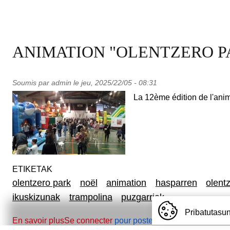
ANIMATION "OLENTZERO PA
Soumis par
admin
le
jeu, 2025/22/05 - 08:31
La 12ème édition de l'ani
ETIKETAK
olentzero park
noël
animation
hasparren
olent
ikuskizunak
trampolina
puzgarriak
Pribatutasun
sur ANIMATION "OLENTZERO PARK" 2024
En savoir plus
Se connecter
pour poster des commentaires