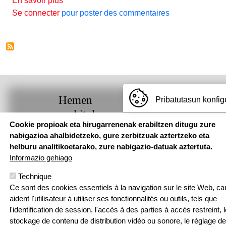
En savoir plus
Se connecter
pour poster des commentaires
Hemen
Pribatutasun konfig
aurkituko
Cookie propioak eta hirugarrenenak erabiltzen ditugu zure
gaituzu
nabigazioa ahalbidetzeko, gure zerbitzuak aztertzeko eta
helburu analitikoetarako, zure nabigazio-datuak aztertuta.
Pouponniere
Informazio gehiago
Bidea, 64250
KANBO
Technique
T: 05 59 52 49
Ce sont des cookies essentiels à la navigation sur le site Web, car
24 | F: 05 59
Webgune hau Ikastolen Elkarteak garatu 
aident l'utilisateur à utiliser ses fonctionnalités ou outils, tels que
52 88 87
l'identification de session, l'accès à des parties à accès restreint, l
Sarean
stockage de contenu de distribution vidéo ou sonore, le réglage de