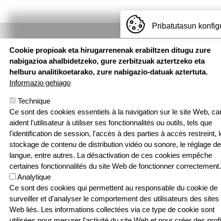
Pribatutasun konfig
Hemen
Cookie propioak eta hirugarrenenak erabiltzen ditugu zure
aurkituko
nabigazioa ahalbidetzeko, gure zerbitzuak aztertzeko eta
helburu analitikoetarako, zure nabigazio-datuak aztertuta.
gaituzu
Informazio gehiago
Pouponniere
Technique
Bidea, 64250
Ce sont des cookies essentiels à la navigation sur le site Web, car
KANBO
aident l'utilisateur à utiliser ses fonctionnalités ou outils, tels que
T: 05 59 52 49
l'identification de session, l'accès à des parties à accès restreint, l
24 | F: 05 59
Webgune hau Ikastolen Elkarteak garatu 
stockage de contenu de distribution vidéo ou sonore, le réglage de
52 88 87
langue, entre autres. La désactivation de ces cookies empêche
Sarean
certaines fonctionnalités du site Web de fonctionner correctement.
Analytique
Ce sont des cookies qui permettent au responsable du cookie de
surveiller et d'analyser le comportement des utilisateurs des sites
Web liés. Les informations collectées via ce type de cookie sont
utilisées pour mesurer l'activité du site Web et pour créer des profi
Contact
Politique de confidentialité