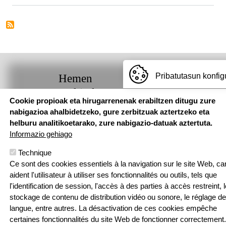
Hemen
Pribatutasun konfig
aurkituko
Cookie propioak eta hirugarrenenak erabiltzen ditugu zure
gaituzu
nabigazioa ahalbidetzeko, gure zerbitzuak aztertzeko eta
helburu analitikoetarako, zure nabigazio-datuak aztertuta.
Pouponniere
Informazio gehiago
Bidea, 64250
KANBO
Technique
T: 05 59 52 49
Ce sont des cookies essentiels à la navigation sur le site Web, car
24 | F: 05 59
Webgune hau Ikastolen Elkarteak garatu 
aident l'utilisateur à utiliser ses fonctionnalités ou outils, tels que
52 88 87
l'identification de session, l'accès à des parties à accès restreint, l
Sarean
stockage de contenu de distribution vidéo ou sonore, le réglage de
langue, entre autres. La désactivation de ces cookies empêche
certaines fonctionnalités du site Web de fonctionner correctement.