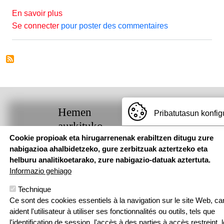
sur JOURNEE PEDAGOGIQUE
En savoir plus
Se connecter
pour poster des commentaires
Hemen
Pribatutasun konfig
aurkituko
gaituzu
Cookie propioak eta hirugarrenenak erabiltzen ditugu zure
nabigazioa ahalbidetzeko, gure zerbitzuak aztertzeko eta
helburu analitikoetarako, zure nabigazio-datuak aztertuta.
Pouponniere
Informazio gehiago
Bidea, 64250
KANBO
Technique
T: 05 59 52 49
Ce sont des cookies essentiels à la navigation sur le site Web, car
24 | F: 05 59
Webgune hau Ikastolen Elkarteak garatu 
aident l'utilisateur à utiliser ses fonctionnalités ou outils, tels que
52 88 87
l'identification de session, l'accès à des parties à accès restreint, l