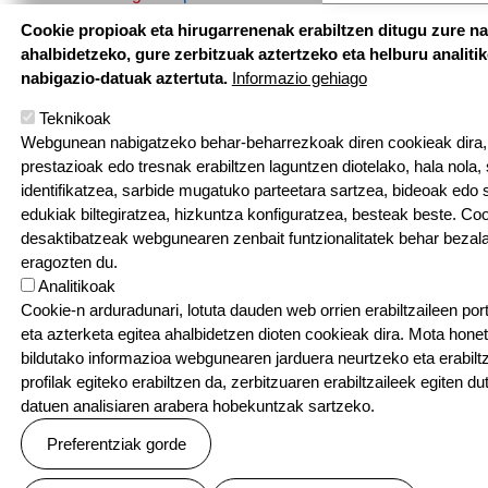
Cookie propioak eta hirugarrenenak erabiltzen ditugu zure n
ahalbidetzeko, gure zerbitzuak aztertzeko eta helburu analiti
nabigazio-datuak aztertuta.
Informazio gehiago
Teknikoak
Webgunean nabigatzeko behar-beharrezkoak diren cookieak dira, e
prestazioak edo tresnak erabiltzen laguntzen diotelako, hala nola,
identifikatzea, sarbide mugatuko parteetara sartzea, bideoak edo
Hemen au
edukiak biltegiratzea, hizkuntza konfiguratzea, besteak beste. Co
desaktibatzeak webgunearen zenbait funtzionalitatek behar bezala
eragozten du.
Pouponniere Bi
Analitikoak
T: 05 59 52 49 2
Cookie-n arduradunari, lotuta dauden web orrien erabiltzaileen por
eta azterketa egitea ahalbidetzen dioten cookieak dira. Mota hone
Sarean
bildutako informazioa webgunearen jarduera neurtzeko eta erabiltz
profilak egiteko erabiltzen da, zerbitzuaren erabiltzaileek egiten du
datuen analisiaren arabera hobekuntzak sartzeko.
Preferentziak gorde