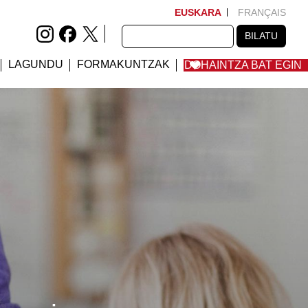
EUSKARA
FRANÇAIS
BILATU
BILATU
LAGUNDU
FORMAKUNTZAK
DOHAINTZA BAT EGIN