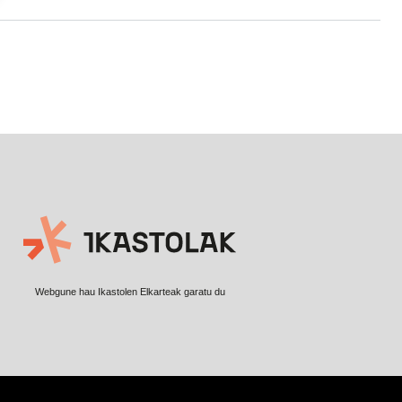
Webgune hau Ikastolen Elkarteak garatu du