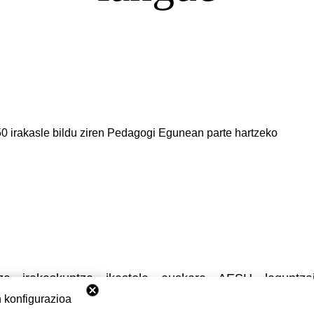
0 irakasle bildu ziren Pedagogi Egunean parte hartzeko
za
irakaskuntza
ikastola
euskara
AESH
laguntza
 konfigurazioa