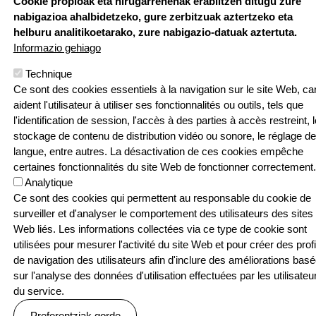
Cookie propioak eta hirugarrenenak erabiltzen ditugu zure
Bidea, 64250
nabigazioa ahalbidetzeko, gure zerbitzuak aztertzeko eta
KANBO
helburu analitikoetarako, zure nabigazio-datuak aztertuta.
T: 05 59 52 49
Informazio gehiago
24 | F: 05 59
Webgune hau Ikastolen Elkarteak garatu 
52 88 87
Technique
Ce sont des cookies essentiels à la navigation sur le site Web, car
Sarean
aident l'utilisateur à utiliser ses fonctionnalités ou outils, tels que
l'identification de session, l'accès à des parties à accès restreint, l
stockage de contenu de distribution vidéo ou sonore, le réglage de
langue, entre autres. La désactivation de ces cookies empêche
certaines fonctionnalités du site Web de fonctionner correctement.
Menu Pied de page
Contact
Politique de confidentialité
Analytique
Politique relative aux cookies
Ce sont des cookies qui permettent au responsable du cookie de
© SEASKA | Eskubide guztiak bere esku
surveiller et d'analyser le comportement des utilisateurs des sites
Web liés. Les informations collectées via ce type de cookie sont
utilisées pour mesurer l'activité du site Web et pour créer des profi
de navigation des utilisateurs afin d'inclure des améliorations bas
sur l'analyse des données d'utilisation effectuées par les utilisateu
du service.
Preferentziak gorde