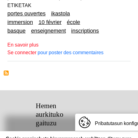
ETIKETAK
portes ouvertes
ikastola
immersion
10 février
école
basque
enseignement
inscriptions
sur PORTES OUVERTES 2024
En savoir plus
Se connecter
pour poster des commentaires
Hemen
aurkituko
gaituzu
Pribatutasun konfig
Pouponniere