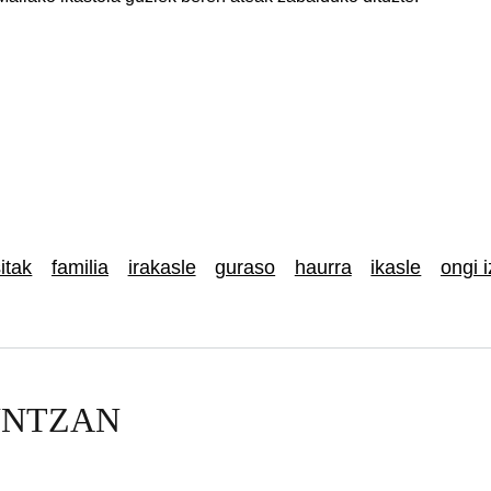
sitak
familia
irakasle
guraso
haurra
ikasle
ongi 
UNTZAN