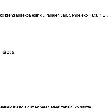
o prentsaurrekoa egin du irailaren 6an, Senpereko Kattalin Eli
ariztia
ailako ikastola guziek beren ateak zabalduko dituzte.