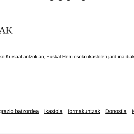
OAK
 Kursaal antzokian, Euskal Herri osoko ikastolen jardunaldiak,
grazio batzordea
ikastola
formakuntzak
Donostia