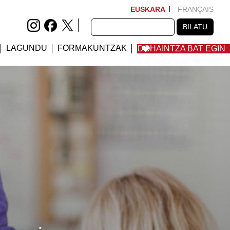
EUSKARA
FRANÇAIS
BILATU
BILATU
LAGUNDU
FORMAKUNTZAK
DOHAINTZA BAT EGIN