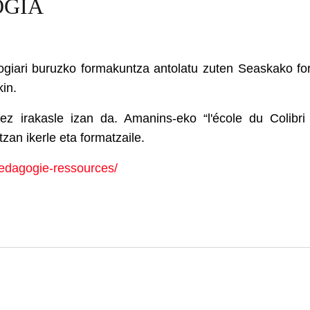
OGIA
giari buruzko formakuntza antolatu zuten Seaskako for
in.
tez irakasle izan da. Amanins-eko “l'école du Colibr
an ikerle eta formatzaile.
edagogie-ressources/