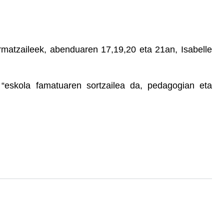
matzaileek, abenduaren 17,19,20 eta 21an, Isabelle
i “eskola famatuaren sortzailea da, pedagogian eta