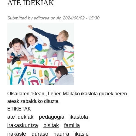
ATE IDEKIAK
Submitted by
editorea
on
Ar, 2024/06/02 - 15:30
Otsailaren 10ean , Lehen Mailako ikastola guziek beren
ateak zabalduko dituzte.
ETIKETAK
ate idekiak
pedagogia
ikastola
irakaskuntza
bisitak
familia
irakasle
guraso
haurra
ikasle