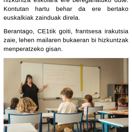
Kontutan hartu behar da ere bertako
euskalkiak zainduak direla.
Berantago, CE1tik goiti, frantsesa irakutsia
zaie, lehen mailaren bukaeran bi hizkuntzak
menperatzeko gisan.
IRUDIA