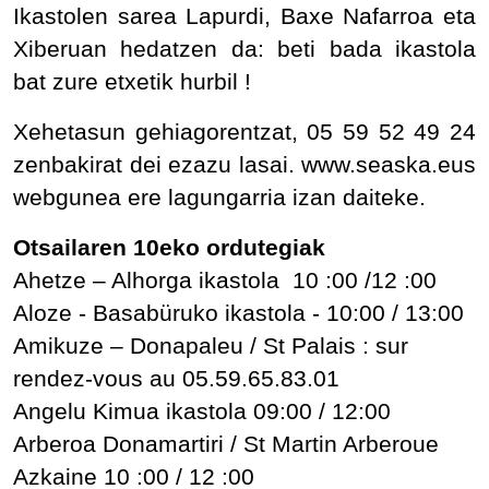
Ikastolen sarea Lapurdi, Baxe Nafarroa eta
Xiberuan hedatzen da: beti bada ikastola
bat zure etxetik hurbil !
Xehetasun gehiagorentzat, 05 59 52 49 24
zenbakirat dei ezazu lasai. www.seaska.eus
webgunea ere lagungarria izan daiteke.
Otsailaren 10eko ordutegiak
Ahetze – Alhorga ikastola 10 :00 /12 :00
Aloze - Basabüruko ikastola - 10:00 / 13:00
Amikuze – Donapaleu / St Palais : sur
rendez-vous au
05.59.65.83.01
Angelu Kimua ikastola 09:00 / 12:00
Arberoa Donamartiri / St Martin Arberoue
Azkaine 10 :00 / 12 :00