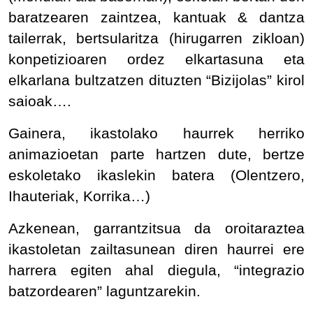
baratzearen zaintzea, kantuak & dantza
tailerrak, bertsularitza (hirugarren zikloan)
konpetizioaren ordez elkartasuna eta
elkarlana bultzatzen dituzten “Bizijolas” kirol
saioak….
Gainera, ikastolako haurrek herriko
animazioetan parte hartzen dute, bertze
eskoletako ikaslekin batera (Olentzero,
Ihauteriak, Korrika…)
Azkenean, garrantzitsua da oroitaraztea
ikastoletan zailtasunean diren haurrei ere
harrera egiten ahal diegula, “integrazio
batzordearen” laguntzarekin.