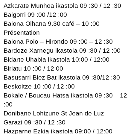
Azkarate Munhoa ikastola 09 :30 / 12 :30
Baigorri 09 :00 /12 :00
Baiona Oihana 9.30 café – 10 :00
Présentation
Baiona Polo – Hirondo 09 :00 – 12 :30
Bardoze Xarnegu ikastola 09 :30 / 12 :00
Bidarte Uhabia ikastola 10:00 / 12:00
Biriatu 10 :00 / 12 00
Basusarri Biez Bat ikastola 09 :30/12 :30
Beskoitze 10 :00 / 12 :00
Bokale / Boucau Hatsa ikastola 09 :30 – 12
:00
Donibane Lohizune St Jean de Luz
Garazi 09 :30 / 12 :30
Hazparne Ezkia ikastola 09:00 / 12:00