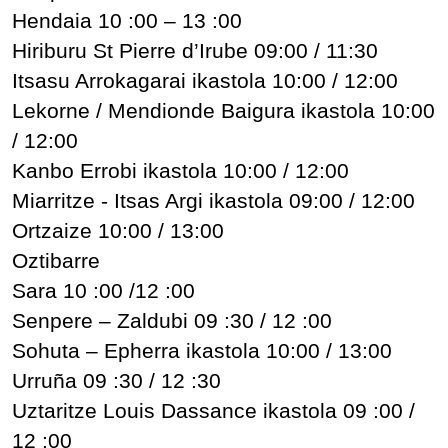
Hendaia 10 :00 – 13 :00
Hiriburu St Pierre d’Irube 09:00 / 11:30
Itsasu Arrokagarai ikastola 10:00 / 12:00
Lekorne / Mendionde Baigura ikastola 10:00
/ 12:00
Kanbo Errobi ikastola 10:00 / 12:00
Miarritze - Itsas Argi ikastola 09:00 / 12:00
Ortzaize 10:00 / 13:00
Oztibarre
Sara 10 :00 /12 :00
Senpere – Zaldubi 09 :30 / 12 :00
Sohuta – Epherra ikastola 10:00 / 13:00
Urruña 09 :30 / 12 :30
Uztaritze Louis Dassance ikastola 09 :00 /
12 :00