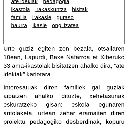
ate idekiak
pedagogia
ikastola
irakaskuntza
bisitak
familia
irakasle
guraso
haurra
ikasle
ongi izatea
Urte guziz egiten zen bezala, otsailaren
10ean, Lapurdi, Baxe Nafarroa et Xiberuko
33 ama-ikastolak bisitatzen ahalko dira, “ate
idekiak” karietara.
Interesatuak diren familiek gai guziak
aipatzen ahalko dituzte, xehetasunak
eskuratzeko gisan: eskola egunaren
antolaketa, urtean zehar eramaiten diren
proiektu pedagogiko desberdinak, kopuru