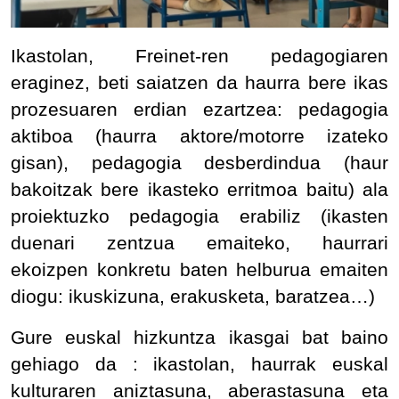
Ikastolan, Freinet-ren pedagogiaren
eraginez, beti saiatzen da haurra bere ikas
prozesuaren erdian ezartzea: pedagogia
aktiboa (haurra aktore/motorre izateko
gisan), pedagogia desberdindua (haur
bakoitzak bere ikasteko erritmoa baitu) ala
proiektuzko pedagogia erabiliz (ikasten
duenari zentzua emaiteko, haurrari
ekoizpen konkretu baten helburua emaiten
diogu: ikuskizuna, erakusketa, baratzea…)
Gure euskal hizkuntza ikasgai bat baino
gehiago da : ikastolan, haurrak euskal
kulturaren aniztasuna, aberastasuna eta