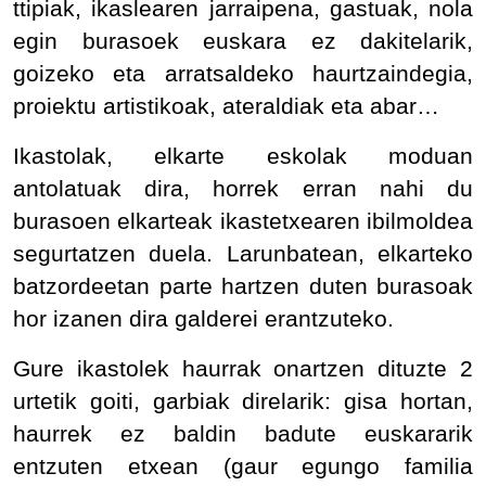
ttipiak, ikaslearen jarraipena, gastuak, nola
egin burasoek euskara ez dakitelarik,
goizeko eta arratsaldeko haurtzaindegia,
proiektu artistikoak, ateraldiak eta abar…
Ikastolak, elkarte eskolak moduan
antolatuak dira, horrek erran nahi du
burasoen elkarteak ikastetxearen ibilmoldea
segurtatzen duela. Larunbatean, elkarteko
batzordeetan parte hartzen duten burasoak
hor izanen dira galderei erantzuteko.
Gure ikastolek haurrak onartzen dituzte 2
urtetik goiti, garbiak direlarik: gisa hortan,
haurrek ez baldin badute euskararik
entzuten etxean (gaur egungo familia