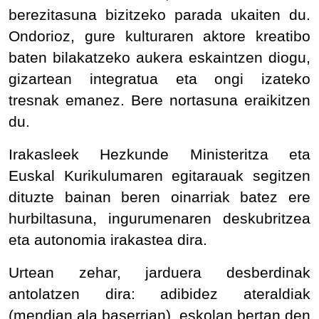
berezitasuna bizitzeko parada ukaiten du.
Ondorioz, gure kulturaren aktore kreatibo
baten bilakatzeko aukera eskaintzen diogu,
gizartean integratua eta ongi izateko
tresnak emanez. Bere nortasuna eraikitzen
du.
Irakasleek Hezkunde Ministeritza eta
Euskal Kurikulumaren egitarauak segitzen
dituzte bainan beren oinarriak batez ere
hurbiltasuna, ingurumenaren deskubritzea
eta autonomia irakastea dira.
Urtean zehar, jarduera desberdinak
antolatzen dira: adibidez ateraldiak
(mendian ala baserrian), eskolan bertan den