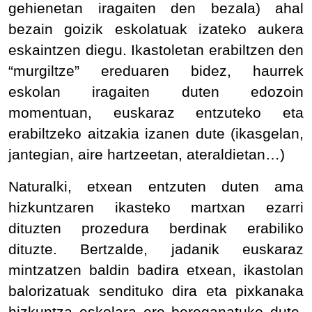
gehienetan iragaiten den bezala) ahal
bezain goizik eskolatuak izateko aukera
eskaintzen diegu. Ikastoletan erabiltzen den
“murgiltze” ereduaren bidez, haurrek
eskolan iragaiten duten edozoin
momentuan, euskaraz entzuteko eta
erabiltzeko aitzakia izanen dute (ikasgelan,
jantegian, aire hartzeetan, ateraldietan…)
Naturalki, etxean entzuten duten ama
hizkuntzaren ikasteko martxan ezarri
dituzten prozedura berdinak erabiliko
dituzte. Bertzalde, jadanik euskaraz
mintzatzen baldin badira etxean, ikastolan
balorizatuak sendituko dira eta pixkanaka
hizkuntza eskolara ere bereganatuko dute.