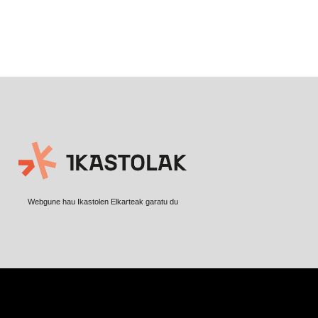
Webgune hau Ikastolen Elkarteak garatu du