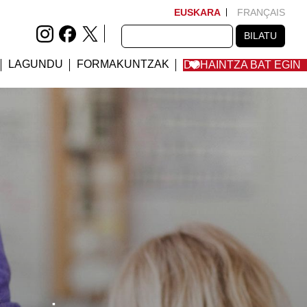
EUSKARA
FRANÇAIS
BILATU
BILATU
LAGUNDU
FORMAKUNTZAK
DOHAINTZA BAT EGIN