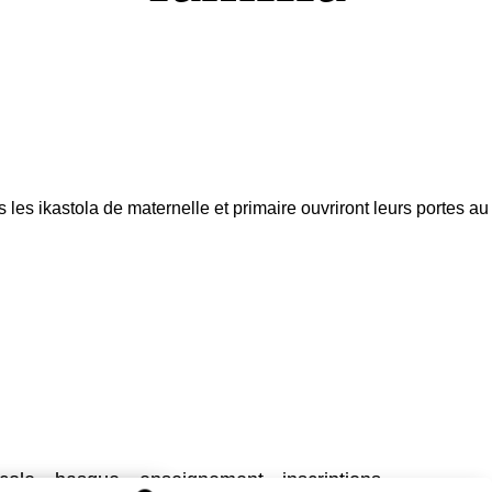
s les ikastola de maternelle et primaire ouvriront leurs portes au
cole
basque
enseignement
inscriptions