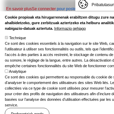
Pribatutasun
sur PORTES OUVERTES 2024
En savoir plus
Se connecter
pour poster des commentaires
Cookie propioak eta hirugarrenenak erabiltzen ditugu zure n
ahalbidetzeko, gure zerbitzuak aztertzeko eta helburu analiti
nabigazio-datuak aztertuta.
Informazio gehiago
Technique
Ce sont des cookies essentiels à la navigation sur le site Web, car 
l'utilisateur à utiliser ses fonctionnalités ou outils, tels que l'identif
l'accès à des parties à accès restreint, le stockage de contenu de 
Hemen au
ou sonore, le réglage de la langue, entre autres. La désactivation
empêche certaines fonctionnalités du site Web de fonctionner cor
Analytique
Pouponniere Bi
Ce sont des cookies qui permettent au responsable du cookie de su
T: 05 59 52 49 2
d'analyser le comportement des utilisateurs des sites Web liés. L
collectées via ce type de cookie sont utilisées pour mesurer l'activ
Sarean
pour créer des profils de navigation des utilisateurs afin d'inclure 
basées sur l'analyse des données d'utilisation effectuées par les ut
service.
Preferentziak gorde