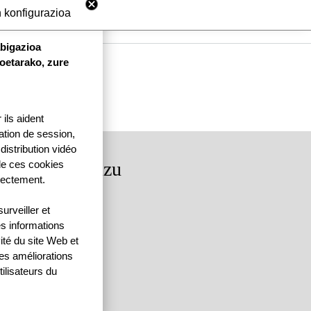
 konfigurazioa
abigazioa
koetarako, zure
ils aident
ication de session,
distribution vidéo
rkituko gaituzu
 de ces cookies
rectement.
dea, 64250 KANBO
rveiller et
4 | F: 05 59 52 88 87
es informations
ité du site Web et
des améliorations
ilisateurs du