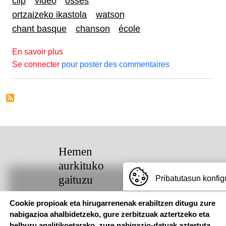
clip
vidéo
osses
ortzaizeko ikastola
watson
chant basque
chanson
école
sur LE CLIP DE L'IKASTOLA D'OSSES
En savoir plus
Se connecter
pour poster des commentaires
Hemen
aurkituko
gaituzu
Pribatutasun konfig
Cookie propioak eta hirugarrenenak erabiltzen ditugu zure
Pouponniere
Bidea, 64250
nabigazioa ahalbidetzeko, gure zerbitzuak aztertzeko eta
KANBO
helburu analitikoetarako, zure nabigazio-datuak aztertuta.