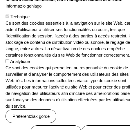
T: 05 59 52 49
Informazio gehiago
24 | F: 05 59
Webgune hau Ikastolen Elkarteak garatu 
52 88 87
Technique
Ce sont des cookies essentiels à la navigation sur le site Web, car
Sarean
aident l'utilisateur à utiliser ses fonctionnalités ou outils, tels que
l'identification de session, l'accès à des parties à accès restreint, l
stockage de contenu de distribution vidéo ou sonore, le réglage de
langue, entre autres. La désactivation de ces cookies empêche
certaines fonctionnalités du site Web de fonctionner correctement.
Menu Pied de page
Contact
Politique de confidentialité
Analytique
Politique relative aux cookies
Ce sont des cookies qui permettent au responsable du cookie de
surveiller et d'analyser le comportement des utilisateurs des sites
© SEASKA | Eskubide guztiak bere esku
Web liés. Les informations collectées via ce type de cookie sont
utilisées pour mesurer l'activité du site Web et pour créer des profi
de navigation des utilisateurs afin d'inclure des améliorations bas
sur l'analyse des données d'utilisation effectuées par les utilisateu
du service.
Preferentziak gorde