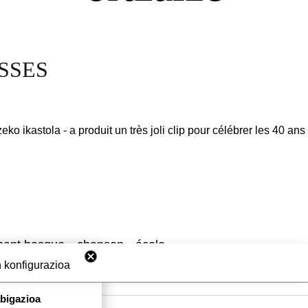
OSSES
eko ikastola - a produit un très joli clip pour célébrer les 40 ans 
hant basque
chanson
école
 konfigurazioa
abigazioa