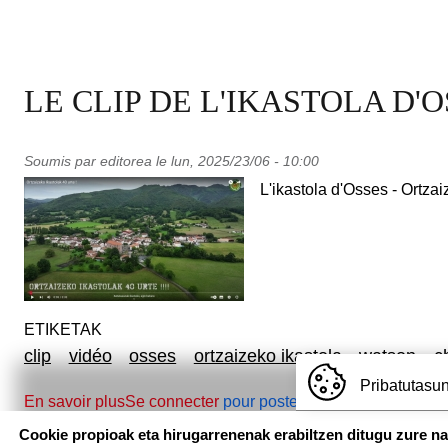
LE CLIP DE L'IKASTOLA D'
Soumis par
editorea
le
lun, 2025/23/06 - 10:00
L'ikastola d'Osses - Ortzaiz
ETIKETAK
clip
vidéo
osses
ortzaizeko ikastola
watson
c
Pribatutasun
sur LE CLIP DE L'IKASTOLA D'OSSES
En savoir plus
Se connecter
pour poster des commentaires
Cookie propioak eta hirugarrenenak erabiltzen ditugu zure n