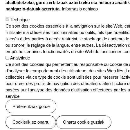
ahalbidetzeko, gure zerbitzuak aztertzeko eta helburu analiti
nabigazio-datuak aztertuta.
Informazio gehiago
Technique
Ce sont des cookies essentiels à la navigation sur le site Web, car 
l'utilisateur à utiliser ses fonctionnalités ou outils, tels que l'identif
l'accès à des parties à accès restreint, le stockage de contenu de 
Hemen au
ou sonore, le réglage de la langue, entre autres. La désactivation
empêche certaines fonctionnalités du site Web de fonctionner cor
Analytique
Pouponniere Bi
Ce sont des cookies qui permettent au responsable du cookie de su
T: 05 59 52 49 2
d'analyser le comportement des utilisateurs des sites Web liés. L
collectées via ce type de cookie sont utilisées pour mesurer l'activ
Sarean
pour créer des profils de navigation des utilisateurs afin d'inclure 
basées sur l'analyse des données d'utilisation effectuées par les ut
service.
Preferentziak gorde
Baimenak ezeztatu
Cookierik ez onartu
Onartu cookie guztiak