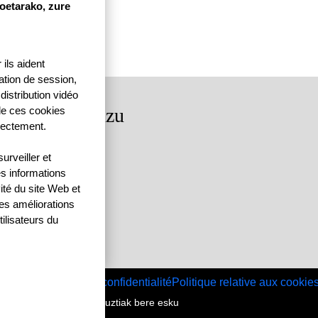
koetarako, zure
ils aident
ication de session,
distribution vidéo
rkituko gaituzu
 de ces cookies
rectement.
dea, 64250 KANBO
rveiller et
4 | F: 05 59 52 88 87
es informations
ité du site Web et
des améliorations
ilisateurs du
Menu Pied de page
Contact
Politique de confidentialité
Politique relative aux cookie
© SEASKA | Eskubide guztiak bere esku