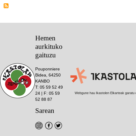
Hemen
aurkituko
gaituzu
Pouponniere
Bidea, 64250
KANBO
T: 05 59 52 49
24 | F: 05 59
Webgune hau Ikastolen Elkarteak garatu 
52 88 87
Sarean