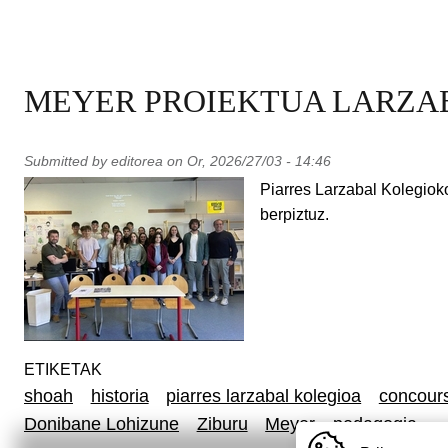
MEYER PROIEKTUA LARZA
Submitted by
editorea
on
Or, 2026/27/03 - 14:46
Piarres Larzabal Kolegiok
berpiztuz.
ETIKETAK
shoah
historia
piarres larzabal kolegioa
concours
Donibane Lohizune
Ziburu
Meyer
pedagogia