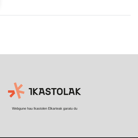
Webgune hau Ikastolen Elkarteak garatu du