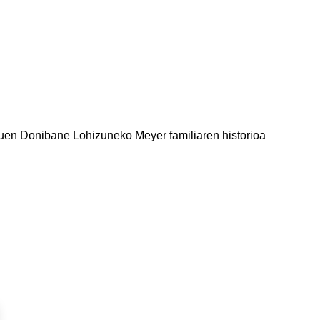
duen Donibane Lohizuneko Meyer familiaren historioa