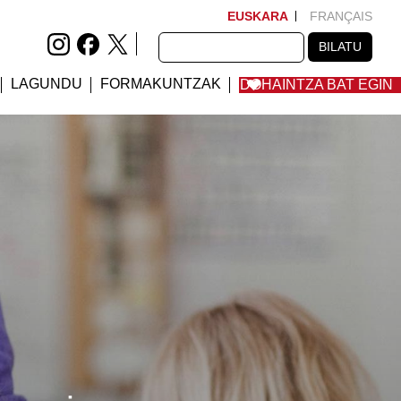
EUSKARA
FRANÇAIS
BILATU
BILATU
LAGUNDU
FORMAKUNTZAK
DOHAINTZA BAT EGIN