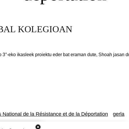
BAL KOLEGIOAN
o 3°-eko ikasleek proiektu eder bat eraman dute, Shoah jasan 
 National de la Résistance et de la Déportation
gerla