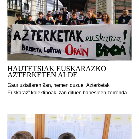
HAUTETSIAK EUSKARAZKO
AZTERKETEN ALDE
Gaur uztailaren 9an, hemen duzue “Azterketak
Euskaraz” kolektiboak izan dituen babesleen zerrenda