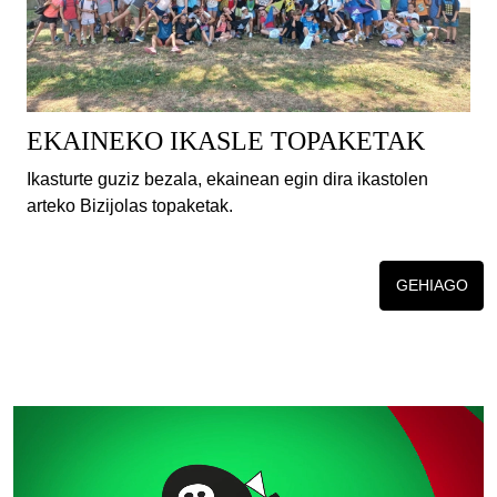
EKAINEKO IKASLE TOPAKETAK
Ikasturte guziz bezala, ekainean egin dira ikastolen
arteko Bizijolas topaketak.
GEHIAGO