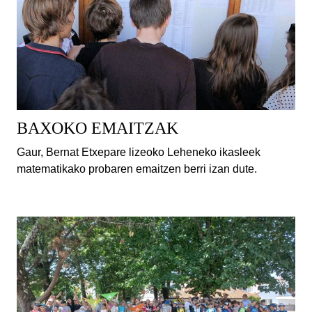
BAXOKO EMAITZAK
Gaur, Bernat Etxepare lizeoko Leheneko ikasleek
matematikako probaren emaitzen berri izan dute.