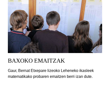
BAXOKO EMAITZAK
Gaur, Bernat Etxepare lizeoko Leheneko ikasleek
matematikako probaren emaitzen berri izan dute.