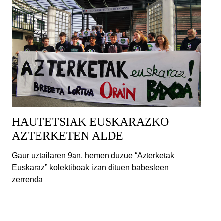
HAUTETSIAK EUSKARAZKO
AZTERKETEN ALDE
Gaur uztailaren 9an, hemen duzue “Azterketak
Euskaraz” kolektiboak izan dituen babesleen
zerrenda