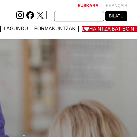
EUSKARA
FRANÇAIS
BILATU
BILATU
LAGUNDU
FORMAKUNTZAK
DOHAINTZA BAT EGIN