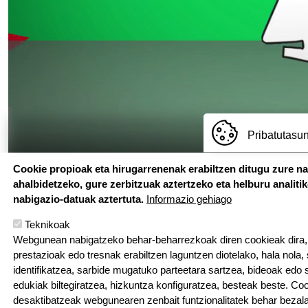
Pribatutasun
Cookie propioak eta hirugarrenenak erabiltzen ditugu zure n
ahalbidetzeko, gure zerbitzuak aztertzeko eta helburu analiti
nabigazio-datuak aztertuta.
Informazio gehiago
Teknikoak
Webgunean nabigatzeko behar-beharrezkoak diren cookieak dira, e
prestazioak edo tresnak erabiltzen laguntzen diotelako, hala nola,
identifikatzea, sarbide mugatuko parteetara sartzea, bideoak edo
edukiak biltegiratzea, hizkuntza konfiguratzea, besteak beste. Co
Hemen au
desaktibatzeak webgunearen zenbait funtzionalitatek behar bezala