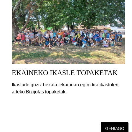
EKAINEKO IKASLE TOPAKETAK
Ikasturte guziz bezala, ekainean egin dira ikastolen
arteko Bizijolas topaketak.
GEHIAGO