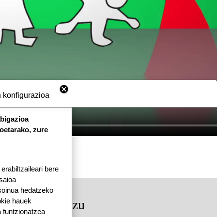
 konfigurazioa
abigazioa
koetarako, zure
rabiltzaileari bere
 saioa
 soinua hedatzeko
okie hauek
rkituko gaituzu
 funtzionatzea