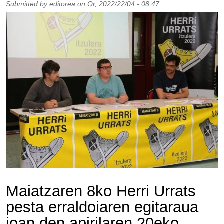
Submitted by
editorea
on
Or, 2022/22/04 - 08:47
Maiatzaren 8ko Herri Urrats
pesta erraldoiaren egitaraua
joan den apirilaren 20eko