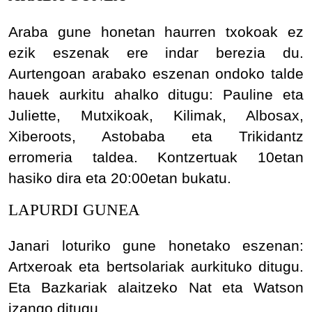
Araba gune honetan haurren txokoak ez
ezik eszenak ere indar berezia du.
Aurtengoan arabako eszenan ondoko talde
hauek aurkitu ahalko ditugu: Pauline eta
Juliette, Mutxikoak, Kilimak, Albosax,
Xiberoots, Astobaba eta Trikidantz
erromeria taldea. Kontzertuak 10etan
hasiko dira eta 20:00etan bukatu.
LAPURDI GUNEA
Janari loturiko gune honetako eszenan:
Artxeroak eta bertsolariak aurkituko ditugu.
Eta Bazkariak alaitzeko Nat eta Watson
izango ditugu.