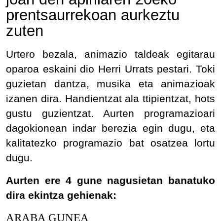
prentsaurrekoan aurkeztu
zuten
Urtero bezala, animazio taldeak egitarau
oparoa eskaini dio Herri Urrats pestari. Toki
guzietan dantza, musika eta animazioak
izanen dira. Handientzat ala ttipientzat, hots
gustu guzientzat. Aurten programazioari
dagokionean indar berezia egin dugu, eta
kalitatezko programazio bat osatzea lortu
dugu.
Aurten ere 4 gune nagusietan banatuko
dira ekintza gehienak:
ARABA GUNEA