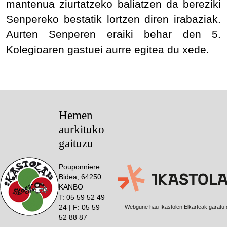
mantenua ziurtatzeko baliatzen da bereziki
Senpereko bestatik lortzen diren irabaziak.
Aurten Senperen eraiki behar den 5.
Kolegioaren gastuei aurre egitea du xede.
Hemen
aurkituko
gaituzu
Pouponniere
Bidea, 64250
KANBO
T: 05 59 52 49
24 | F: 05 59
Webgune hau Ikastolen Elkarteak garatu 
52 88 87