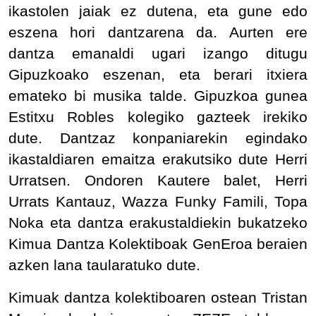
ikastolen jaiak ez dutena, eta gune edo
eszena hori dantzarena da. Aurten ere
dantza emanaldi ugari izango ditugu
Gipuzkoako eszenan, eta berari itxiera
emateko bi musika talde. Gipuzkoa gunea
Estitxu Robles kolegiko gazteek irekiko
dute. Dantzaz konpaniarekin egindako
ikastaldiaren emaitza erakutsiko dute Herri
Urratsen. Ondoren Kautere balet, Herri
Urrats Kantauz, Wazza Funky Famili, Topa
Noka eta dantza erakustaldiekin bukatzeko
Kimua Dantza Kolektiboak GenEroa beraien
azken lana taularatuko dute.
Kimuak dantza kolektiboaren ostean Tristan