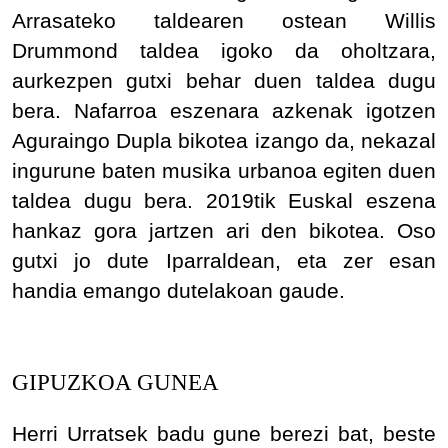
Arrasateko taldearen ostean Willis
Drummond taldea igoko da oholtzara,
aurkezpen gutxi behar duen taldea dugu
bera. Nafarroa eszenara azkenak igotzen
Aguraingo Dupla bikotea izango da, nekazal
ingurune baten musika urbanoa egiten duen
taldea dugu bera. 2019tik Euskal eszena
hankaz gora jartzen ari den bikotea. Oso
gutxi jo dute Iparraldean, eta zer esan
handia emango dutelakoan gaude.
GIPUZKOA GUNEA
Herri Urratsek badu gune berezi bat, beste