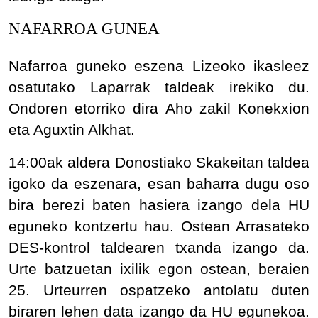
NAFARROA GUNEA
Nafarroa guneko eszena Lizeoko ikasleez
osatutako Laparrak taldeak irekiko du.
Ondoren etorriko dira Aho zakil Konekxion
eta Aguxtin Alkhat.
14:00ak aldera Donostiako Skakeitan taldea
igoko da eszenara, esan baharra dugu oso
bira berezi baten hasiera izango dela HU
eguneko kontzertu hau. Ostean Arrasateko
DES-kontrol taldearen txanda izango da.
Urte batzuetan ixilik egon ostean, beraien
25. Urteurren ospatzeko antolatu duten
biraren lehen data izango da HU egunekoa.