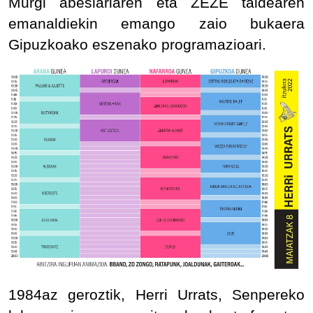
Murgi abeslariaren eta ZEZE taldearen
emanaldiekin emango zaio bukaera
Gipuzkoako eszenako programazioari.
1984az geroztik, Herri Urrats, Senpereko