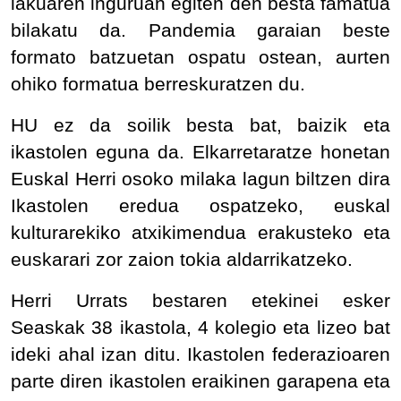
lakuaren inguruan egiten den besta famatua
bilakatu da. Pandemia garaian beste
formato batzuetan ospatu ostean, aurten
ohiko formatua berreskuratzen du.
HU ez da soilik besta bat, baizik eta
ikastolen eguna da. Elkarretaratze honetan
Euskal Herri osoko milaka lagun biltzen dira
Ikastolen eredua ospatzeko, euskal
kulturarekiko atxikimendua erakusteko eta
euskarari zor zaion tokia aldarrikatzeko.
Herri Urrats bestaren etekinei esker
Seaskak 38 ikastola, 4 kolegio eta lizeo bat
ideki ahal izan ditu. Ikastolen federazioaren
parte diren ikastolen eraikinen garapena eta