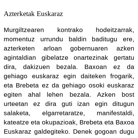
Azterketak Euskaraz
Murgiltzearen kontrako hodeitzarrak,
momentuz urrundu baldin baditugu ere,
azterketen arloan gobernuaren azken
agintaldian gibelatze onartezinak gertatu
dira, dakizuen bezala. Baxoan ez da
gehiago euskaraz egin daiteken frogarik,
eta Brebeta ez da gehiago osoki euskaraz
egiten ahal lehen bezala. Azken bost
urteetan ez dira guti izan egin ditugun
salaketa, elgarretaratze, manifestaldi,
kateatze eta okupazioak, Brebeta eta Baxoa
Euskaraz galdegiteko. Denek gogoan dugu