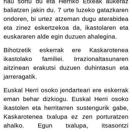
hau sortu du eta Herriko Etxeak aukeraz
baliatzen jakin du. 7 urte luzeko gatazkaren
ondoren, bi urtez atzeman dugu aterabidea
eta zinez eskertzekoa da, ikastolaren eta
euskararen alde egin duzuen ahalegina.
Bihotzetik eskerrak ere Kaskarotenea
ikastolako familiei. Irrazionaltasunaren
aitzinean erakutsi duzuen duhintasun eta
jarreragatik.
Euskal Herri osoko jendarteari ere eskerrak
eman behar dizkiogu. Euskal Herri osoko
ikastolen eta herritarren sustengurik gabe,
Kaskarotenea txalupa ez zen porturatzen
ahalko. Egun txalupa, itsasontzi