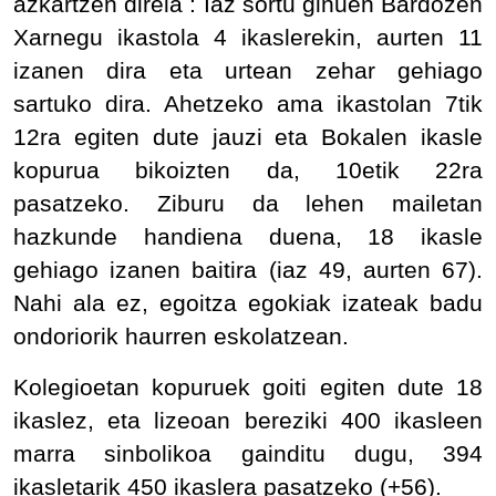
azkartzen direla : Iaz sortu ginuen Bardozen
Xarnegu ikastola 4 ikaslerekin, aurten 11
izanen dira eta urtean zehar gehiago
sartuko dira. Ahetzeko ama ikastolan 7tik
12ra egiten dute jauzi eta Bokalen ikasle
kopurua bikoizten da, 10etik 22ra
pasatzeko. Ziburu da lehen mailetan
hazkunde handiena duena, 18 ikasle
gehiago izanen baitira (iaz 49, aurten 67).
Nahi ala ez, egoitza egokiak izateak badu
ondoriorik haurren eskolatzean.
Kolegioetan kopuruek goiti egiten dute 18
ikaslez, eta lizeoan bereziki 400 ikasleen
marra sinbolikoa gainditu dugu, 394
ikasletarik 450 ikaslera pasatzeko (+56).