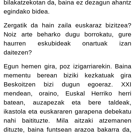
bilakatzekotan da, baina ez dezagun ahantz
egindako bidea.
Zergatik da hain zaila euskaraz bizitzea?
Noiz arte beharko dugu borrokatu, gure
haurren eskubideak onartuak izan
daitezen?
Egun hemen gira, poz izigarriarekin. Baina
mementu berean biziki kezkatuak gira
Beskoitzen bizi dugun egoeraz. XXI
mendean, oraino, Euskal Herriko herri
batean, auzapezak eta bere taldeak,
ikastola eta euskararen garapena debekatu
nahi baitituzte. Mila aitzaki atzemanen
dituzte, baina funtsean arazoa bakarra da,