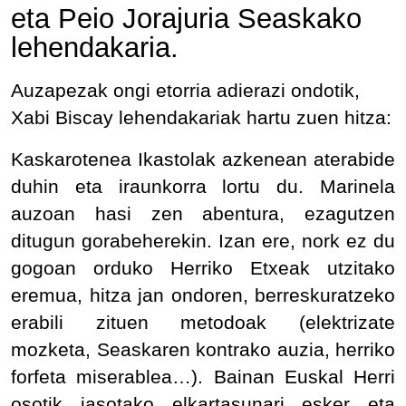
eta Peio Jorajuria Seaskako
lehendakaria.
Auzapezak ongi etorria adierazi ondotik,
Xabi Biscay lehendakariak hartu zuen hitza:
Kaskarotenea Ikastolak azkenean aterabide
duhin eta iraunkorra lortu du. Marinela
auzoan hasi zen abentura, ezagutzen
ditugun gorabeherekin. Izan ere, nork ez du
gogoan orduko Herriko Etxeak utzitako
eremua, hitza jan ondoren, berreskuratzeko
erabili zituen metodoak (elektrizate
mozketa, Seaskaren kontrako auzia, herriko
forfeta miserablea…). Bainan Euskal Herri
osotik jasotako elkartasunari esker eta