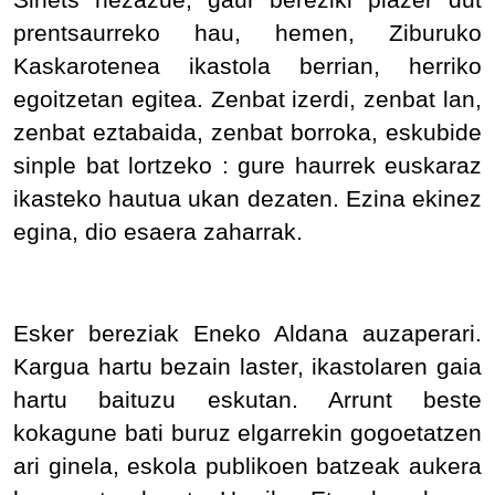
prentsaurreko hau, hemen, Ziburuko
Kaskarotenea ikastola berrian, herriko
egoitzetan egitea. Zenbat izerdi, zenbat lan,
zenbat eztabaida, zenbat borroka, eskubide
sinple bat lortzeko : gure haurrek euskaraz
ikasteko hautua ukan dezaten. Ezina ekinez
egina, dio esaera zaharrak.
Esker bereziak Eneko Aldana auzaperari.
Kargua hartu bezain laster, ikastolaren gaia
hartu baituzu eskutan. Arrunt beste
kokagune bati buruz elgarrekin gogoetatzen
ari ginela, eskola publikoen batzeak aukera