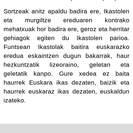
Sortzeak anitz apaldu badira ere, Ikastolen
eta murgiltze ereduaren kontrako
mehatxuak hor badira ere, geroz eta herritar
gehiagok egiten du Ikastolen parioa.
Funtsean Ikastolak baitira euskarazko
eredua eskaintzen dugun bakarrak, haur
hezkuntzatik lizeoraino, geletan eta
geletatik kanpo. Gure xedea ez baita
haurrek Euskara ikas dezaten, baizik eta
haurrek euskaraz ikas dezaten, euskaldun
izateko.