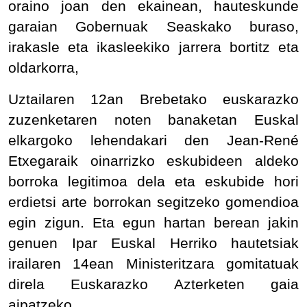
oraino joan den ekainean, hauteskunde
garaian Gobernuak Seaskako buraso,
irakasle eta ikasleekiko jarrera bortitz eta
oldarkorra,
Uztailaren 12an Brebetako euskarazko
zuzenketaren noten banaketan Euskal
elkargoko lehendakari den Jean-René
Etxegaraik oinarrizko eskubideen aldeko
borroka legitimoa dela eta eskubide hori
erdietsi arte borrokan segitzeko gomendioa
egin zigun. Eta egun hartan berean jakin
genuen Ipar Euskal Herriko hautetsiak
irailaren 14ean Ministeritzara gomitatuak
direla Euskarazko Azterketen gaia
aipatzeko.