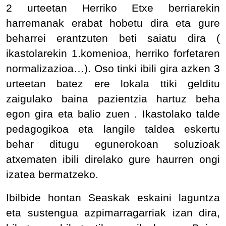
2 urteetan Herriko Etxe berriarekin
harremanak erabat hobetu dira eta gure
beharrei erantzuten beti saiatu dira (
ikastolarekin 1.komenioa, herriko forfetaren
normalizazioa…). Oso tinki ibili gira azken 3
urteetan batez ere lokala ttiki gelditu
zaigulako baina pazientzia hartuz beha
egon gira eta balio zuen . Ikastolako talde
pedagogikoa eta langile taldea eskertu
behar ditugu egunerokoan soluzioak
atxematen ibili direlako gure haurren ongi
izatea bermatzeko.
Ibilbide hontan Seaskak eskaini laguntza
eta sustengua azpimarragarriak izan dira,