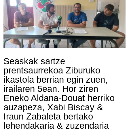
Seaskak sartze
prentsaurrekoa Ziburuko
ikastola berrian egin zuen,
irailaren 5ean. Hor ziren
Eneko Aldana-Douat herriko
auzapeza, Xabi Biscay &
Iraun Zabaleta bertako
lehendakaria & zuzendaria