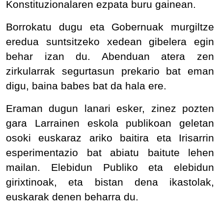
Konstituzionalaren ezpata buru gainean.
Borrokatu dugu eta Gobernuak murgiltze
eredua suntsitzeko xedean gibelera egin
behar izan du. Abenduan atera zen
zirkularrak segurtasun prekario bat eman
digu, baina babes bat da hala ere.
Eraman dugun lanari esker, zinez pozten
gara Larrainen eskola publikoan geletan
osoki euskaraz ariko baitira eta Irisarrin
esperimentazio bat abiatu baitute lehen
mailan. Elebidun Publiko eta elebidun
girixtinoak, eta bistan dena ikastolak,
euskarak denen beharra du.