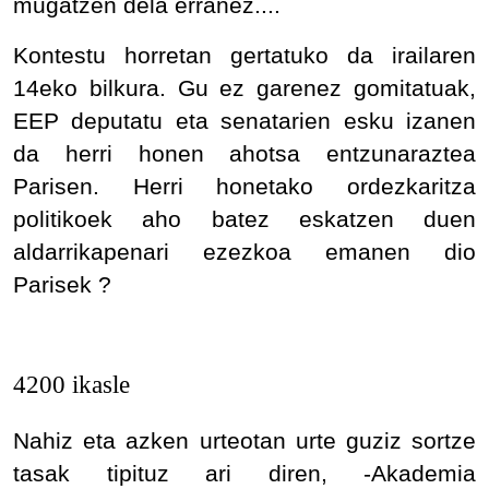
mugatzen dela erranez....
Kontestu horretan gertatuko da irailaren
14eko bilkura. Gu ez garenez gomitatuak,
EEP deputatu eta senatarien esku izanen
da herri honen ahotsa entzunaraztea
Parisen. Herri honetako ordezkaritza
politikoek aho batez eskatzen duen
aldarrikapenari ezezkoa emanen dio
Parisek ?
4200 ikasle
Nahiz eta azken urteotan urte guziz sortze
tasak tipituz ari diren, -Akademia