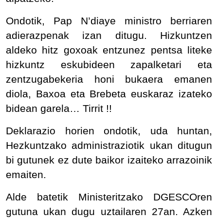
Ondotik, Pap N’diaye ministro berriaren
adierazpenak izan ditugu. Hizkuntzen
aldeko hitz goxoak entzunez pentsa liteke
hizkuntz eskubideen zapalketari eta
zentzugabekeria honi bukaera emanen
diola, Baxoa eta Brebeta euskaraz izateko
bidean garela… Tirrit !!
Deklarazio horien ondotik, uda huntan,
Hezkuntzako administraziotik ukan ditugun
bi gutunek ez dute baikor izaiteko arrazoinik
emaiten.
Alde batetik Ministeritzako DGESCOren
gutuna ukan dugu uztailaren 27an. Azken