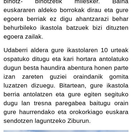
bihotz- bihotzetik milesker. Baina
euskararen aldeko borrokak dirau eta gure
egoera berriak ez digu ahantzarazi behar
behurbileko ikastola batzuek bizi dituzten
egoera zailak.
Udaberri aldera gure ikastolaren 10 urteak
ospatuko ditugu eta kari hortara antolatuko
dugun besta haundira abentura honen parte
izan zareten guziei oraindanik gomita
luzatzen dizuegu. Bitartean, gure ikastola
berria antolatzen eta gure egiten segituko
dugu lan tresna paregabea baitugu orain
gure haurrendako eta orokorkiago euskara
sendotzen laguntzeko Ziburun.