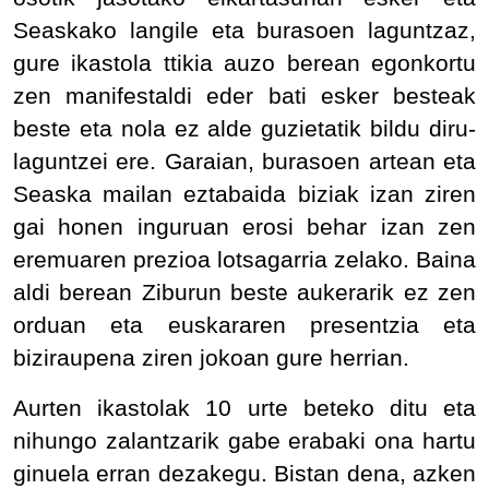
Seaskako langile eta burasoen laguntzaz,
gure ikastola ttikia auzo berean egonkortu
zen manifestaldi eder bati esker besteak
beste eta nola ez alde guzietatik bildu diru-
laguntzei ere. Garaian, burasoen artean eta
Seaska mailan eztabaida biziak izan ziren
gai honen inguruan erosi behar izan zen
eremuaren prezioa lotsagarria zelako. Baina
aldi berean Ziburun beste aukerarik ez zen
orduan eta euskararen presentzia eta
biziraupena ziren jokoan gure herrian.
Aurten ikastolak 10 urte beteko ditu eta
nihungo zalantzarik gabe erabaki ona hartu
ginuela erran dezakegu. Bistan dena, azken