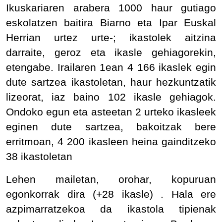
Ikuskariaren arabera 1000 haur gutiago
eskolatzen baitira Biarno eta Ipar Euskal
Herrian urtez urte-; ikastolek aitzina
darraite, geroz eta ikasle gehiagorekin,
etengabe. Irailaren 1ean 4 166 ikaslek egin
dute sartzea ikastoletan, haur hezkuntzatik
lizeorat, iaz baino 102 ikasle gehiagok.
Ondoko egun eta asteetan 2 urteko ikasleek
eginen dute sartzea, bakoitzak bere
erritmoan, 4 200 ikasleen heina gainditzeko
38 ikastoletan
Lehen mailetan, orohar, kopuruan
egonkorrak dira (+28 ikasle) . Hala ere
azpimarratzekoa da ikastola tipienak