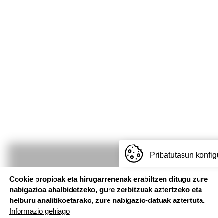
Pribatutasun konfig
Cookie propioak eta hirugarrenenak erabiltzen ditugu zure
nabigazioa ahalbidetzeko, gure zerbitzuak aztertzeko eta
helburu analitikoetarako, zure nabigazio-datuak aztertuta.
Informazio gehiago