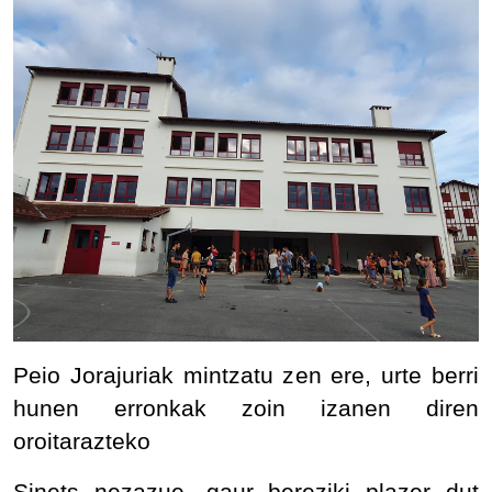
Peio Jorajuriak mintzatu zen ere, urte berri
hunen erronkak zoin izanen diren
oroitarazteko
Sinets nezazue, gaur bereziki plazer dut