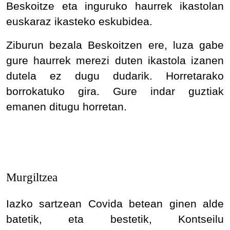
Beskoitze eta inguruko haurrek ikastolan
euskaraz ikasteko eskubidea.
Ziburun bezala Beskoitzen ere, luza gabe
gure haurrek merezi duten ikastola izanen
dutela ez dugu dudarik. Horretarako
borrokatuko gira. Gure indar guztiak
emanen ditugu horretan.
Murgiltzea
Iazko sartzean Covida betean ginen alde
batetik, eta bestetik, Kontseilu