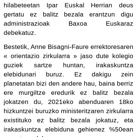
hilabeteetan Ipar Euskal Herrian deus
gertatu ez balitz bezala erantzun digu
administrazioak Baxoa Euskaraz
debekatuz.
Bestetik, Anne Bisagni-Faure errektoresaren
« orientazio zirkularra » jaso dute kolegio
guziek sartze huntan, irakaskuntza
elebidunari buruz. Ez dakigu zein
planetatan bizi den andere hau, baina berriz
ere murgiltze eredurik ez balitz bezala
jokatzen du, 2021eko abenduaren 18ko
hizkuntzei buruzko ministeritzaren zirkularra
existituko ez balitz bezala jokatuz, eta
irakaskuntza elebiduna gehienez %50ean