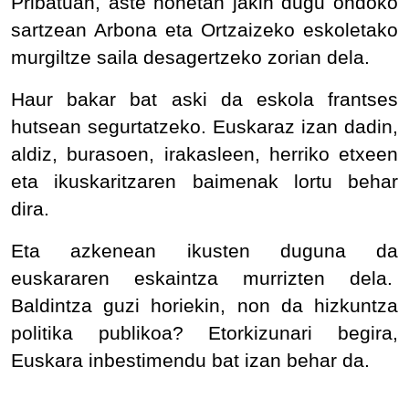
Pribatuan, aste honetan jakin dugu ondoko
sartzean Arbona eta Ortzaizeko eskoletako
murgiltze saila desagertzeko zorian dela.
Haur bakar bat aski da eskola frantses
hutsean segurtatzeko. Euskaraz izan dadin,
aldiz, burasoen, irakasleen, herriko etxeen
eta ikuskaritzaren baimenak lortu behar
dira.
Eta azkenean ikusten duguna da
euskararen eskaintza murrizten dela.
Baldintza guzi horiekin, non da hizkuntza
politika publikoa? Etorkizunari begira,
Euskara inbestimendu bat izan behar da.