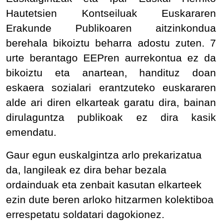
Hautetsien Kontseiluak Euskararen
Erakunde Publikoaren aitzinkondua
berehala bikoiztu beharra adostu zuten. 7
urte berantago EEPren aurrekontua ez da
bikoiztu eta anartean, handituz doan
eskaera sozialari erantzuteko euskararen
alde ari diren elkarteak garatu dira, bainan
dirulaguntza publikoak ez dira kasik
emendatu.
Gaur egun euskalgintza arlo prekarizatua
da, langileak ez dira behar bezala
ordainduak eta zenbait kasutan elkarteek
ezin dute beren arloko hitzarmen kolektiboa
errespetatu soldatari dagokionez.