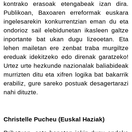
kontrako erasoak etengabeak izan dira.
Publikoan, Baxoaren erreformak euskara
ingelesarekin konkurrentzian eman du eta
ondorioz sail elebidunetan ikasleen galtze
inportante bat ukan dugu lizeoetan. Eta
lehen mailetan ere zenbat traba murgiltze
ereduak idekitzeko edo direnak garatzeko!
Urtez urte hezkunde nazionalak baliabideak
murrizten ditu eta xifren logika bat bakarrik
erabiliz, gure sareko postuak desagertarazi
nahi dituzte.
Christelle Pucheu (Euskal Haziak)