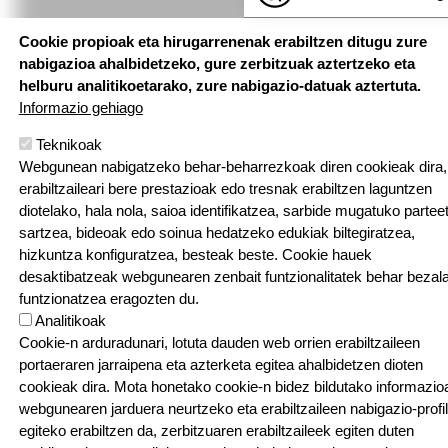
Cookie propioak eta hirugarrenenak erabiltzen ditugu zure
nabigazioa ahalbidetzeko, gure zerbitzuak aztertzeko eta
helburu analitikoetarako, zure nabigazio-datuak aztertuta.
Informazio gehiago
Teknikoak
Webgunean nabigatzeko behar-beharrezkoak diren cookieak dira,
erabiltzaileari bere prestazioak edo tresnak erabiltzen laguntzen
diotelako, hala nola, saioa identifikatzea, sarbide mugatuko partee
sartzea, bideoak edo soinua hedatzeko edukiak biltegiratzea,
hizkuntza konfiguratzea, besteak beste. Cookie hauek
desaktibatzeak webgunearen zenbait funtzionalitatek behar bezal
funtzionatzea eragozten du.
Analitikoak
Cookie-n arduradunari, lotuta dauden web orrien erabiltzaileen
portaeraren jarraipena eta azterketa egitea ahalbidetzen dioten
cookieak dira. Mota honetako cookie-n bidez bildutako informazio
webgunearen jarduera neurtzeko eta erabiltzaileen nabigazio-profi
egiteko erabiltzen da, zerbitzuaren erabiltzaileek egiten duten