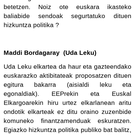
betetzen. Noiz ote euskara ikasteko
baliabide sendoak segurtatuko dituen
hizkuntza politika ?
Maddi Bordagaray (Uda Leku)
Uda Leku elkartea da haur eta gazteendako
euskarazko aktibitateak proposatzen dituen
egitura bakarra (aisialdi leku eta
egonaldiak). EEPrekin eta Euskal
Elkargoarekin hiru urtez elkarlanean aritu
ondotik elkarteak ez ditu oraino zuzenbide
komuneko finantzamenduak eskuratzen.
Egiazko hizkuntza politika publiko bat balitz,