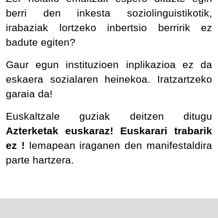
berri den inkesta soziolinguistikotik,
irabaziak lortzeko inbertsio berririk ez
badute egiten?
Gaur egun instituzioen inplikazioa ez da
eskaera sozialaren heinekoa. Iratzartzeko
garaia da!
Euskaltzale guziak deitzen ditugu
Azterketak euskaraz! Euskarari trabarik
ez !
lemapean iraganen den manifestaldira
parte hartzera.