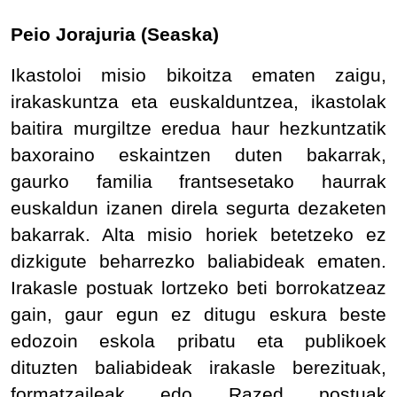
Peio Jorajuria (Seaska)
Ikastoloi misio bikoitza ematen zaigu,
irakaskuntza eta euskalduntzea, ikastolak
baitira murgiltze eredua haur hezkuntzatik
baxoraino eskaintzen duten bakarrak,
gaurko familia frantsesetako haurrak
euskaldun izanen direla segurta dezaketen
bakarrak. Alta misio horiek betetzeko ez
dizkigute beharrezko baliabideak ematen.
Irakasle postuak lortzeko beti borrokatzeaz
gain, gaur egun ez ditugu eskura beste
edozoin eskola pribatu eta publikoek
dituzten baliabideak irakasle berezituak,
formatzaileak edo Razed postuak