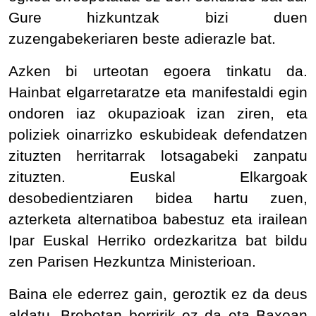
Gure hizkuntzak bizi duen
zuzengabekeriaren beste adierazle bat.
Azken bi urteotan egoera tinkatu da.
Hainbat elgarretaratze eta manifestaldi egin
ondoren iaz okupazioak izan ziren, eta
poliziek oinarrizko eskubideak defendatzen
zituzten herritarrak lotsagabeki zanpatu
zituzten. Euskal Elkargoak
desobedientziaren bidea hartu zuen,
azterketa alternatiboa babestuz eta irailean
Ipar Euskal Herriko ordezkaritza bat bildu
zen Parisen Hezkuntza Ministerioan.
Baina ele ederrez gain, geroztik ez da deus
aldatu. Brebetan berririk ez da eta Baxoan