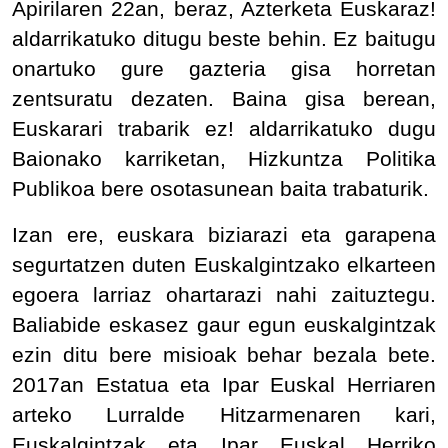
Apirilaren 22an, beraz, Azterketa Euskaraz!
aldarrikatuko ditugu beste behin. Ez baitugu
onartuko gure gazteria gisa horretan
zentsuratu dezaten. Baina gisa berean,
Euskarari trabarik ez! aldarrikatuko dugu
Baionako karriketan, Hizkuntza Politika
Publikoa bere osotasunean baita trabaturik.
Izan ere, euskara biziarazi eta garapena
segurtatzen duten Euskalgintzako elkarteen
egoera larriaz ohartarazi nahi zaituztegu.
Baliabide eskasez gaur egun euskalgintzak
ezin ditu bere misioak behar bezala bete.
2017an Estatua eta Ipar Euskal Herriaren
arteko Lurralde Hitzarmenaren kari,
Euskalgintzak eta Ipar Euskal Herriko