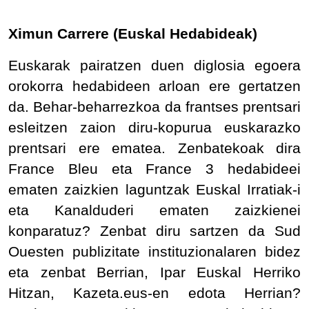
Ximun Carrere (Euskal Hedabideak)
Euskarak pairatzen duen diglosia egoera
orokorra hedabideen arloan ere gertatzen
da. Behar-beharrezkoa da frantses prentsari
esleitzen zaion diru-kopurua euskarazko
prentsari ere ematea. Zenbatekoak dira
France Bleu eta France 3 hedabideei
ematen zaizkien laguntzak Euskal Irratiak-i
eta Kanalduderi ematen zaizkienei
konparatuz? Zenbat diru sartzen da Sud
Ouesten publizitate instituzionalaren bidez
eta zenbat Berrian, Ipar Euskal Herriko
Hitzan, Kazeta.eus-en edota Herrian?