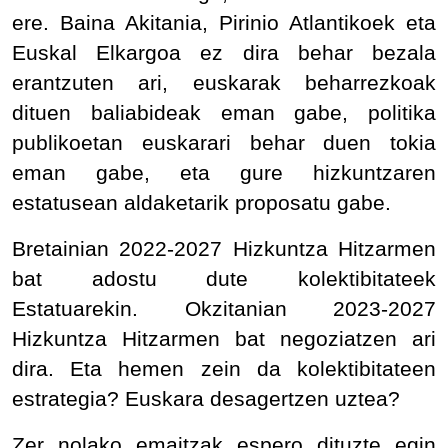
ere. Baina Akitania, Pirinio Atlantikoek eta
Euskal Elkargoa ez dira behar bezala
erantzuten ari, euskarak beharrezkoak
dituen baliabideak eman gabe, politika
publikoetan euskarari behar duen tokia
eman gabe, eta gure hizkuntzaren
estatusean aldaketarik proposatu gabe.
Bretainian 2022-2027 Hizkuntza Hitzarmen
bat adostu dute kolektibitateek
Estatuarekin. Okzitanian 2023-2027
Hizkuntza Hitzarmen bat negoziatzen ari
dira. Eta hemen zein da kolektibitateen
estrategia? Euskara desagertzen uztea?
Zer nolako emaitzak espero dituzte egin