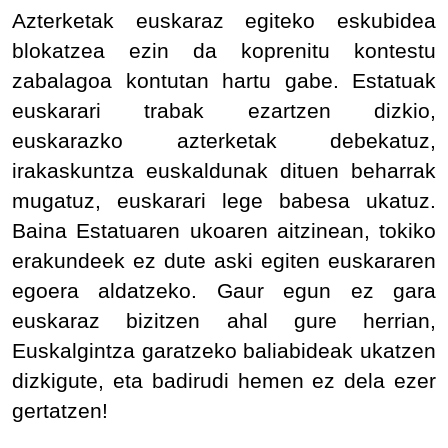
Azterketak euskaraz egiteko eskubidea
blokatzea ezin da koprenitu kontestu
zabalagoa kontutan hartu gabe. Estatuak
euskarari trabak ezartzen dizkio,
euskarazko azterketak debekatuz,
irakaskuntza euskaldunak dituen beharrak
mugatuz, euskarari lege babesa ukatuz.
Baina Estatuaren ukoaren aitzinean, tokiko
erakundeek ez dute aski egiten euskararen
egoera aldatzeko. Gaur egun ez gara
euskaraz bizitzen ahal gure herrian,
Euskalgintza garatzeko baliabideak ukatzen
dizkigute, eta badirudi hemen ez dela ezer
gertatzen!