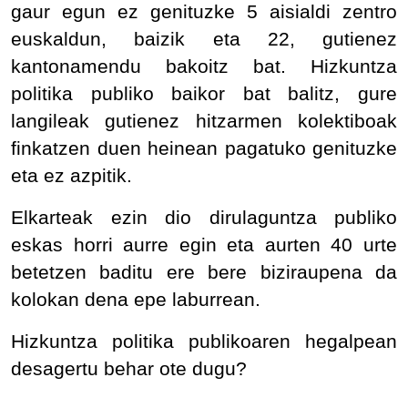
gaur egun ez genituzke 5 aisialdi zentro
euskaldun, baizik eta 22, gutienez
kantonamendu bakoitz bat. Hizkuntza
politika publiko baikor bat balitz, gure
langileak gutienez hitzarmen kolektiboak
finkatzen duen heinean pagatuko genituzke
eta ez azpitik.
Elkarteak ezin dio dirulaguntza publiko
eskas horri aurre egin eta aurten 40 urte
betetzen baditu ere bere biziraupena da
kolokan dena epe laburrean.
Hizkuntza politika publikoaren hegalpean
desagertu behar ote dugu?