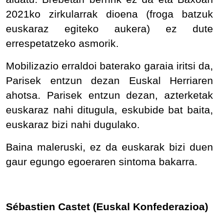
2021ko zirkularrak dioena (froga batzuk
euskaraz egiteko aukera) ez dute
errespetatzeko asmorik.
Mobilizazio erraldoi baterako garaia iritsi da,
Parisek entzun dezan Euskal Herriaren
ahotsa. Parisek entzun dezan, azterketak
euskaraz nahi ditugula, eskubide bat baita,
euskaraz bizi nahi dugulako.
Baina maleruski, ez da euskarak bizi duen
gaur egungo egoeraren sintoma bakarra.
Sébastien Castet (Euskal Konfederazioa)