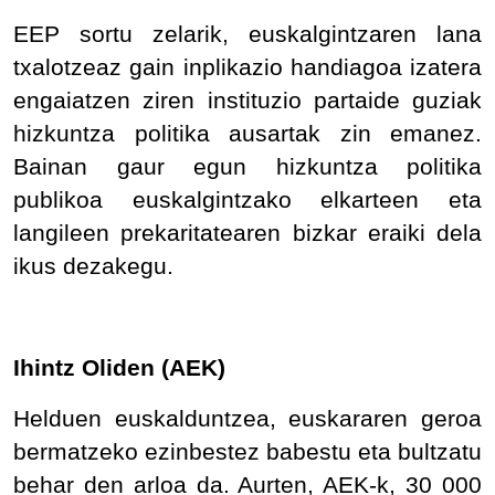
EEP sortu zelarik, euskalgintzaren lana
txalotzeaz gain inplikazio handiagoa izatera
engaiatzen ziren instituzio partaide guziak
hizkuntza politika ausartak zin emanez.
Bainan gaur egun hizkuntza politika
publikoa euskalgintzako elkarteen eta
langileen prekaritatearen bizkar eraiki dela
ikus dezakegu.
Ihintz Oliden (AEK)
Helduen euskalduntzea, euskararen geroa
bermatzeko ezinbestez babestu eta bultzatu
behar den arloa da. Aurten, AEK-k, 30 000