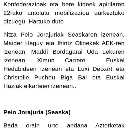
Konfederazioak eta bere kideek apirilaren
22rako antolatu mobilizazioa aurkeztuko
dizuegu. Hartuko dute
hitza Peio Jorajuriak Seaskaren izenean,
Maider Heguy eta Ihintz Olinekek AEK-ren
izenean, Maddi Bordagarai Uda Lekuren
izenean, Ximun Carrere Euskal
Hedabideen izenean eta Luxi Detxart eta
Christelle Pucheu Biga Bai eta Euskal
Haziak elkarteen izenean..
Peio Jorajuria (Seaska)
Bada orain urte andana Azterketak