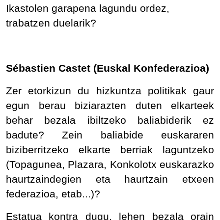
Ikastolen garapena lagundu ordez,
trabatzen duelarik?
Sébastien Castet (Euskal Konfederazioa)
Zer etorkizun du hizkuntza politikak gaur
egun berau biziarazten duten elkarteek
behar bezala ibiltzeko baliabiderik ez
badute? Zein baliabide euskararen
biziberritzeko elkarte berriak laguntzeko
(Topagunea, Plazara, Konkolotx euskarazko
haurtzaindegien eta haurtzain etxeen
federazioa, etab...)?
Estatua kontra dugu, lehen bezala orain