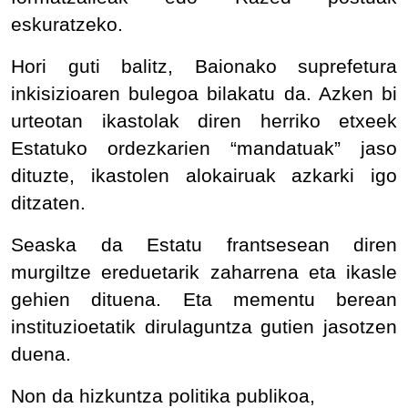
eskuratzeko.
Hori guti balitz, Baionako suprefetura
inkisizioaren bulegoa bilakatu da. Azken bi
urteotan ikastolak diren herriko etxeek
Estatuko ordezkarien “mandatuak” jaso
dituzte, ikastolen alokairuak azkarki igo
ditzaten.
Seaska da Estatu frantsesean diren
murgiltze ereduetarik zaharrena eta ikasle
gehien dituena. Eta mementu berean
instituzioetatik dirulaguntza gutien jasotzen
duena.
Non da hizkuntza politika publikoa,