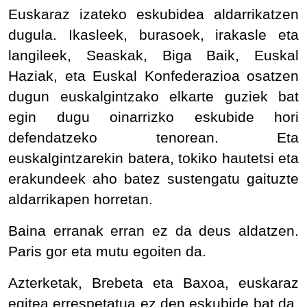
Euskaraz izateko eskubidea aldarrikatzen
dugula. Ikasleek, burasoek, irakasle eta
langileek, Seaskak, Biga Baik, Euskal
Haziak, eta Euskal Konfederazioa osatzen
dugun euskalgintzako elkarte guziek bat
egin dugu oinarrizko eskubide hori
defendatzeko tenorean. Eta
euskalgintzarekin batera, tokiko hautetsi eta
erakundeek aho batez sustengatu gaituzte
aldarrikapen horretan.
Baina erranak erran ez da deus aldatzen.
Paris gor eta mutu egoiten da.
Azterketak, Brebeta eta Baxoa, euskaraz
egitea errespetatua ez den eskubide bat da.