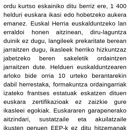
ordu kurtso eskainiko ditu berriz ere, 1 400
helduri euskara ikasi edo hobetzeko aukera
emanez. Euskal Herria euskalduntzeko lan
erraldoi honen aitzinean, diru-laguntza
duinik ez dugu, langileek prekaritate berean
jarraitzen dugu, ikasleek herriko hizkuntzaz
jabetzeko beren sakeletik ordaintzen
jarraitzen dute. Helduen euskalduntzearen
arloko bide orria 10 urteko berantarekin
dabil herrestaka, formakuntza ordaingarriak
izateko frantses estatuak eskatzen dituen
euskara zertifikazioak ez zaizkie gure
ikasleei egokiak. Euskararen garapenerako
aitzindari, sustatzaile eta akuilatzaile
ikusten genuen EEP-k ez ditu hitzemanak