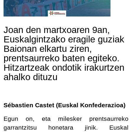
Joan den martxoaren 9an,
Euskalgintzako eragile guziak
Baionan elkartu ziren,
prentsaurreko baten egiteko.
Hitzartzeak ondotik irakurtzen
ahalko dituzu
Sébastien Castet (Euskal Konfederazioa)
Egun on, eta milesker prentsaurreko
garrantzitsu honetara jinik. Euskal